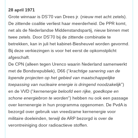
28 april 1971
Grote winnaar is DS’70 van Drees jr. (nieuw met acht zetels).
De zittende coalitie verliest haar meerderheid. De PPR komt,
net als de Nederlandse Middenstandspartij, nieuw binnen met
twee zetels. Door DS'70 bij de zittende combinatie te
betrekken, kan in juli het kabinet-Biesheuvel worden gevormd.
Bij deze verkiezingen is voor het eerst de opkomstplicht
afgeschaft.
De CPN (alleen tegen Urenco waarin Nederland samenwerkt
met de Bondsrepubliek), D66 (“
krachtige sanering van de
lopende projecten op het gebied van maatschappelijke
toepassing van nucleaire energie is dringend noodzakelijk
”)
en de VVD (“
kernenergie beloofd een rijke, goedkope en
schone energiebron te worden
“) hebben nu ook een passage
over kernenergie in hun programma opgenomen. De PvdA is
bezorgd over gebruik van vreedzame kernenergie voor
militaire doeleinden, terwijl de ARP bezorgd is over de
verontreiniging door radioactieve stoffen.