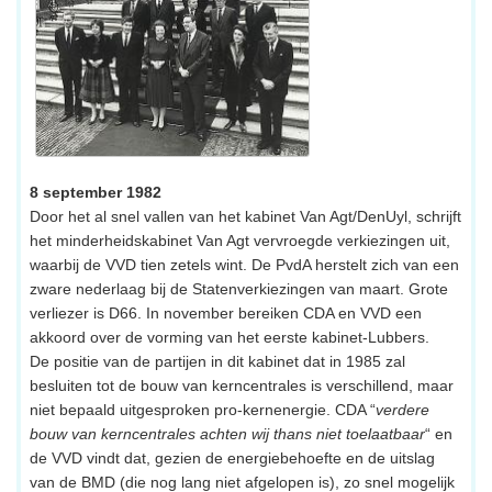
8 september 1982
Door het al snel vallen van het kabinet Van Agt/DenUyl, schrijft
het minderheidskabinet Van Agt vervroegde verkiezingen uit,
waarbij de VVD tien zetels wint. De PvdA herstelt zich van een
zware nederlaag bij de Statenverkiezingen van maart. Grote
verliezer is D66. In november bereiken CDA en VVD een
akkoord over de vorming van het eerste kabinet-Lubbers.
De positie van de partijen in dit kabinet dat in 1985 zal
besluiten tot de bouw van kerncentrales is verschillend, maar
niet bepaald uitgesproken pro-kernenergie. CDA “
verdere
bouw van kerncentrales achten wij thans niet toelaatbaar
“ en
de VVD vindt dat, gezien de energiebehoefte en de uitslag
van de BMD (die nog lang niet afgelopen is), zo snel mogelijk