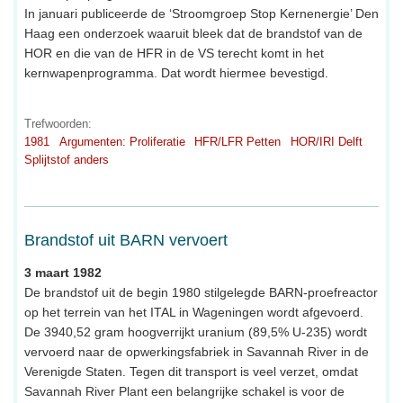
In januari publiceerde de ‘Stroomgroep Stop Kernenergie’ Den
Haag een onderzoek waaruit bleek dat de brandstof van de
HOR en die van de HFR in de VS terecht komt in het
kernwapenprogramma. Dat wordt hiermee bevestigd.
Trefwoorden:
1981
Argumenten: Proliferatie
HFR/LFR Petten
HOR/IRI Delft
Splijtstof anders
Brandstof uit BARN vervoert
3 maart 1982
De brandstof uit de begin 1980 stilgelegde BARN-proefreactor
op het terrein van het ITAL in Wageningen wordt afgevoerd.
De 3940,52 gram hoogverrijkt uranium (89,5% U-235) wordt
vervoerd naar de opwerkingsfabriek in Savannah River in de
Verenigde Staten. Tegen dit transport is veel verzet, omdat
Savannah River Plant een belangrijke schakel is voor de