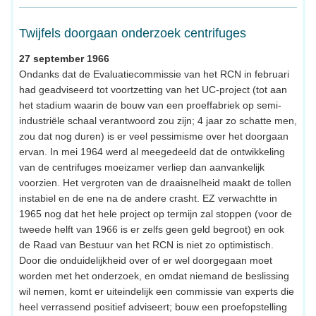
Twijfels doorgaan onderzoek centrifuges
27 september 1966
Ondanks dat de Evaluatiecommissie van het RCN in februari
had geadviseerd tot voortzetting van het UC-project (tot aan
het stadium waarin de bouw van een proeffabriek op semi-
industriële schaal verantwoord zou zijn; 4 jaar zo schatte men,
zou dat nog duren) is er veel pessimisme over het doorgaan
ervan. In mei 1964 werd al meegedeeld dat de ontwikkeling
van de centrifuges moeizamer verliep dan aanvankelijk
voorzien. Het vergroten van de draaisnelheid maakt de tollen
instabiel en de ene na de andere crasht. EZ verwachtte in
1965 nog dat het hele project op termijn zal stoppen (voor de
tweede helft van 1966 is er zelfs geen geld begroot) en ook
de Raad van Bestuur van het RCN is niet zo optimistisch.
Door die onduidelijkheid over of er wel doorgegaan moet
worden met het onderzoek, en omdat niemand de beslissing
wil nemen, komt er uiteindelijk een commissie van experts die
heel verrassend positief adviseert; bouw een proefopstelling