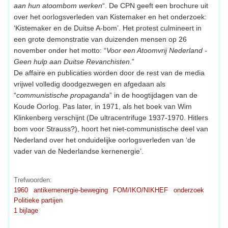
aan hun atoombom werken
“. De CPN geeft een brochure uit
over het oorlogsverleden van Kistemaker en het onderzoek:
‘Kistemaker en de Duitse A-bom’. Het protest culmineert in
een grote demonstratie van duizenden mensen op 26
november onder het motto: “
Voor een Atoomvrij Nederland -
Geen hulp aan Duitse Revanchisten
.”
De affaire en publicaties worden door de rest van de media
vrijwel volledig doodgezwegen en afgedaan als
“
communistische propaganda
” in de hoogtijdagen van de
Koude Oorlog. Pas later, in 1971, als het boek van Wim
Klinkenberg verschijnt (De ultracentrifuge 1937-1970. Hitlers
bom voor Strauss?), hoort het niet-communistische deel van
Nederland over het onduidelijke oorlogsverleden van ‘de
vader van de Nederlandse kernenergie’.
Trefwoorden:
1960
antikernenergie-beweging
FOM/IKO/NIKHEF
onderzoek
Politieke partijen
1 bijlage