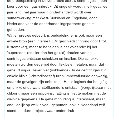
de proefopstelling in Duivendrecht alle 70 centrifuges in een
keer door een gas-inbreuk. Dit ongeluk wordt in elk geval een
jaar lang, het jaar waarin onderhandeld wordt over
samenwerking met West-Duitsland en Engeland, door
Nederland voor de onderhandelingspartners geheim
gehouden.
Wat er precies gebeurt, is onduidelijk, er is ook maar een
enkele bron (een interne FOM geschiedschrijving door Prof.
Kistemaker), maar te herleiden is het volgende: bij het
‘supersoon’ (sneller dan het geluid) draaien van de
centrifuges ontstaan schokken en knallen. Die schokken
moeten worden gedempt door flexibele metalen, maar dat
gebeurt vrijwel zeker niet (voldoende). In de centrifuges zijn
enkele kilo’s (lichtradioactief) uraniumhexafluoride aanwezig,
maar de gevolgen zijn onbekend. Het is logisch dat het giftige
en prikkelende waterstoffluoride is ontstaan (vergelijkbaar met
chloor), maar een risico-inschatting is niet te maken met de
weinige gegevens. De geheimhouding is interessant, maar
onduidelijk op welk niveau genomen: ook in Nederland zelf
stond het dure project zwaar onder druk.