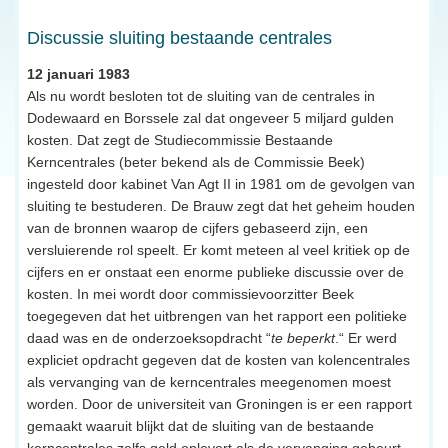
Discussie sluiting bestaande centrales
12 januari 1983
Als nu wordt besloten tot de sluiting van de centrales in
Dodewaard en Borssele zal dat ongeveer 5 miljard gulden
kosten. Dat zegt de Studiecommissie Bestaande
Kerncentrales (beter bekend als de Commissie Beek)
ingesteld door kabinet Van Agt II in 1981 om de gevolgen van
sluiting te bestuderen. De Brauw zegt dat het geheim houden
van de bronnen waarop de cijfers gebaseerd zijn, een
versluierende rol speelt. Er komt meteen al veel kritiek op de
cijfers en er onstaat een enorme publieke discussie over de
kosten. In mei wordt door commissievoorzitter Beek
toegegeven dat het uitbrengen van het rapport een politieke
daad was en de onderzoeksopdracht “
te beperkt
.“ Er werd
expliciet opdracht gegeven dat de kosten van kolencentrales
als vervanging van de kerncentrales meegenomen moest
worden. Door de universiteit van Groningen is er een rapport
gemaakt waaruit blijkt dat de sluiting van de bestaande
kerncentrales zelfs geld oplevert als de vervanging gebeurt