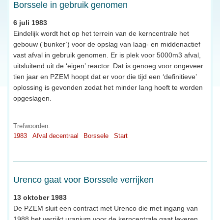
Borssele in gebruik genomen
6 juli 1983
Eindelijk wordt het op het terrein van de kerncentrale het
gebouw (‘bunker’) voor de opslag van laag- en middenactief
vast afval in gebruik genomen. Er is plek voor 5000m3 afval,
uitsluitend uit de ‘eigen’ reactor. Dat is genoeg voor ongeveer
tien jaar en PZEM hoopt dat er voor die tijd een ‘definitieve’
oplossing is gevonden zodat het minder lang hoeft te worden
opgeslagen.
Trefwoorden:
1983
Afval decentraal
Borssele
Start
Urenco gaat voor Borssele verrijken
13 oktober 1983
De PZEM sluit een contract met Urenco die met ingang van
1988 het verrijkt uranium voor de kerncentrale gaat leveren.