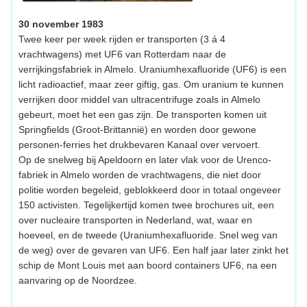
30 november 1983
Twee keer per week rijden er transporten (3 á 4
vrachtwagens) met UF6 van Rotterdam naar de
verrijkingsfabriek in Almelo. Uraniumhexafluoride (UF6) is een
licht radioactief, maar zeer giftig, gas. Om uranium te kunnen
verrijken door middel van ultracentrifuge zoals in Almelo
gebeurt, moet het een gas zijn. De transporten komen uit
Springfields (Groot-Brittannië) en worden door gewone
personen-ferries het drukbevaren Kanaal over vervoert.
Op de snelweg bij Apeldoorn en later vlak voor de Urenco-
fabriek in Almelo worden de vrachtwagens, die niet door
politie worden begeleid, geblokkeerd door in totaal ongeveer
150 activisten. Tegelijkertijd komen twee brochures uit, een
over nucleaire transporten in Nederland, wat, waar en
hoeveel, en de tweede (Uraniumhexafluoride. Snel weg van
de weg) over de gevaren van UF6. Een half jaar later zinkt het
schip de Mont Louis met aan boord containers UF6, na een
aanvaring op de Noordzee.