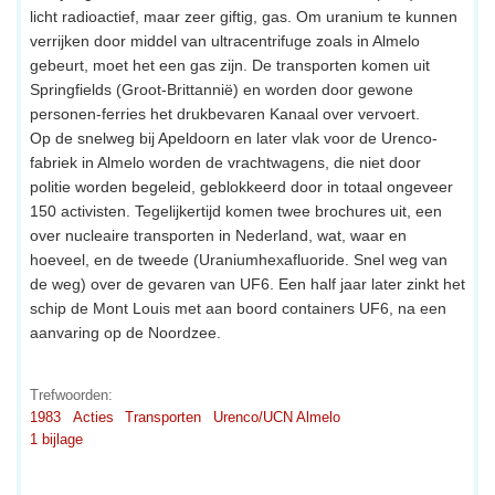
licht radioactief, maar zeer giftig, gas. Om uranium te kunnen
verrijken door middel van ultracentrifuge zoals in Almelo
gebeurt, moet het een gas zijn. De transporten komen uit
Springfields (Groot-Brittannië) en worden door gewone
personen-ferries het drukbevaren Kanaal over vervoert.
Op de snelweg bij Apeldoorn en later vlak voor de Urenco-
fabriek in Almelo worden de vrachtwagens, die niet door
politie worden begeleid, geblokkeerd door in totaal ongeveer
150 activisten. Tegelijkertijd komen twee brochures uit, een
over nucleaire transporten in Nederland, wat, waar en
hoeveel, en de tweede (Uraniumhexafluoride. Snel weg van
de weg) over de gevaren van UF6. Een half jaar later zinkt het
schip de Mont Louis met aan boord containers UF6, na een
aanvaring op de Noordzee.
Trefwoorden:
1983
Acties
Transporten
Urenco/UCN Almelo
1 bijlage