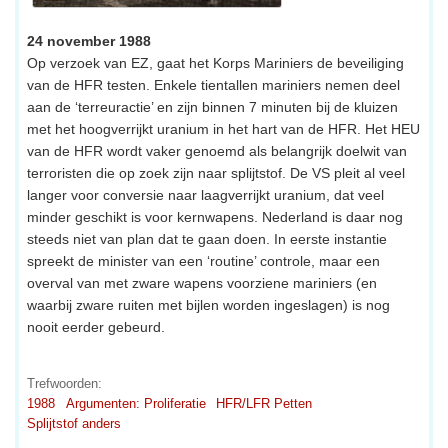
24 november 1988
Op verzoek van EZ, gaat het Korps Mariniers de beveiliging
van de HFR testen. Enkele tientallen mariniers nemen deel
aan de ‘terreuractie’ en zijn binnen 7 minuten bij de kluizen
met het hoogverrijkt uranium in het hart van de HFR. Het HEU
van de HFR wordt vaker genoemd als belangrijk doelwit van
terroristen die op zoek zijn naar splijtstof. De VS pleit al veel
langer voor conversie naar laagverrijkt uranium, dat veel
minder geschikt is voor kernwapens. Nederland is daar nog
steeds niet van plan dat te gaan doen. In eerste instantie
spreekt de minister van een ‘routine’ controle, maar een
overval van met zware wapens voorziene mariniers (en
waarbij zware ruiten met bijlen worden ingeslagen) is nog
nooit eerder gebeurd.
Trefwoorden:
1988
Argumenten: Proliferatie
HFR/LFR Petten
Splijtstof anders