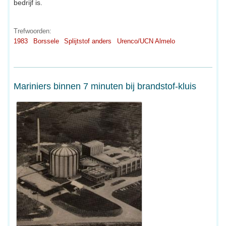
bedrijf is.
Trefwoorden:
1983
Borssele
Splijtstof anders
Urenco/UCN Almelo
Mariniers binnen 7 minuten bij brandstof-kluis