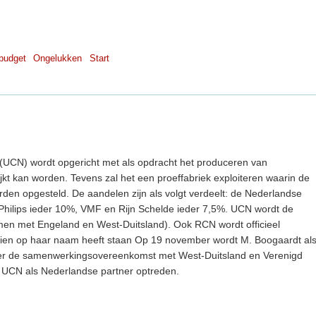
budget
Ongelukken
Start
(UCN) wordt opgericht met als opdracht het produceren van
kt kan worden. Tevens zal het een proeffabriek exploiteren waarin de
rden opgesteld. De aandelen zijn als volgt verdeelt: de Nederlandse
 Philips ieder 10%, VMF en Rijn Schelde ieder 7,5%. UCN wordt de
en met Engeland en West-Duitsland). Ook RCN wordt officieel
oien op haar naam heeft staan Op 19 november wordt M. Boogaardt al
er de samenwerkingsovereenkomst met West-Duitsland en Verenigd
al UCN als Nederlandse partner optreden.