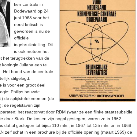
kerncentrale in
Dodewaard op 24
juni 1968 voor het
eerst kritisch is
geworden is nu de
officiële
ingebruikstelling. Dit
is ook meteen het
et het terugtrekken van de
t koningin Juliana een te
g. Het hoofd van de centrale
llijk stilgelegd.
 is voor een groot deel
gie: Philips bouwde
) de splijtstofelementen (de
; de regelstaven zijn
paraten; het reactorvat door RDM (waar ze een flinke staatssubsidie
atie door Stork. De kosten zijn nogal gestegen; waren ze in 1962
s dat al gestegen tot bijna 110 mln.; in 1967 tot 135 mln. en in 1968
N zelf schat in een brochure bij de officiële opening (maart 1969) de