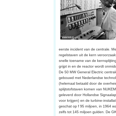
eerste incident van de centrale. M
regelstaven uit de kern veroorzaak
snelle toename van de kernsplijtin
grijpt in en de reactor wordt onmidde
De 50 MW General Electric centrale
gebouwd met Nederlandse technolo
(helemaal betaald door de overheid
splijtstofstaven komen van NUKEM)
geleverd door Hollandse Signaalap
voor krijgen) en de turbine-install
geschat op f 95 miljoen, in 1964 wa
zelfs tot 145 miljoen gulden. De GK