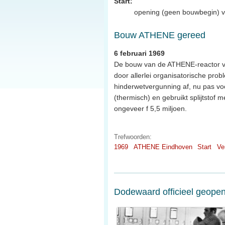
Start:
opening (geen bouwbegin) van
Bouw ATHENE gereed
6 februari 1969
De bouw van de ATHENE-reactor va
door allerlei organisatorische pr
hinderwetvergunning af, nu pas voo
(thermisch) en gebruikt splijtstof
ongeveer f 5,5 miljoen.
Trefwoorden:
1969
ATHENE Eindhoven
Start
Ve
Dodewaard officieel geope