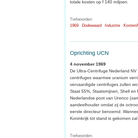
totale kosten op f 140 miljoen.
Trefwoorden:
1969
Dodewaard
Industrie
Kosten/
Oprichting UCN
4 november 1969
De Ultra-Centrifuge Nederland NV 
centrifuges waarmee uranium verrij
vervaardigde centrifuges zullen wo
Staat 55%, Staatsmijnen, Shell en
Nederlandse poot van Urenco (sam
aandeelhouder omdat zij de octro
eerste directeur benoemd. Wanne
Koninkrijk tot stand is gekomen z
Trefwoorden: