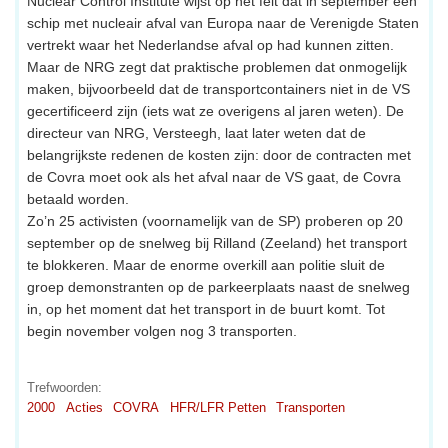
Nuclear Control Institute wijst op het feit dat in september een
schip met nucleair afval van Europa naar de Verenigde Staten
vertrekt waar het Nederlandse afval op had kunnen zitten.
Maar de NRG zegt dat praktische problemen dat onmogelijk
maken, bijvoorbeeld dat de transportcontainers niet in de VS
gecertificeerd zijn (iets wat ze overigens al jaren weten). De
directeur van NRG, Versteegh, laat later weten dat de
belangrijkste redenen de kosten zijn: door de contracten met
de Covra moet ook als het afval naar de VS gaat, de Covra
betaald worden.
Zo’n 25 activisten (voornamelijk van de SP) proberen op 20
september op de snelweg bij Rilland (Zeeland) het transport
te blokkeren. Maar de enorme overkill aan politie sluit de
groep demonstranten op de parkeerplaats naast de snelweg
in, op het moment dat het transport in de buurt komt. Tot
begin november volgen nog 3 transporten.
Trefwoorden:
2000
Acties
COVRA
HFR/LFR Petten
Transporten