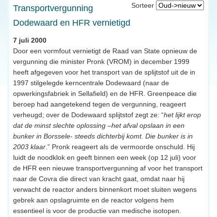
Sorteer
Transportvergunning
Dodewaard en HFR vernietigd
7 juli 2000
Door een vormfout vernietigt de Raad van State opnieuw de
vergunning die minister Pronk (VROM) in december 1999
heeft afgegeven voor het transport van de splijtstof uit de in
1997 stilgelegde kerncentrale Dodewaard (naar de
opwerkingsfabriek in Sellafield) en de HFR. Greenpeace die
beroep had aangetekend tegen de vergunning, reageert
verheugd; over de Dodewaard splijtstof zegt ze: “
het lijkt erop
dat de minst slechte oplossing –het afval opslaan in een
bunker in Borssele- steeds dichterbij komt. Die bunker is in
2003 klaar
.” Pronk reageert als de vermoorde onschuld. Hij
luidt de noodklok en geeft binnen een week (op 12 juli) voor
de HFR een nieuwe transportvergunning af voor het transport
naar de Covra die direct van kracht gaat, omdat naar hij
verwacht de reactor anders binnenkort moet sluiten wegens
gebrek aan opslagruimte en de reactor volgens hem
essentieel is voor de productie van medische isotopen.