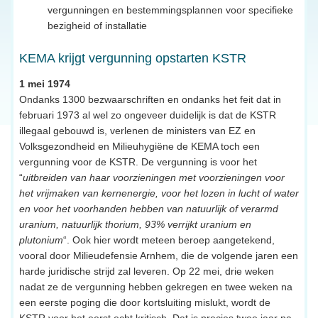
vergunningen en bestemmingsplannen voor specifieke
bezigheid of installatie
KEMA krijgt vergunning opstarten KSTR
1 mei 1974
Ondanks 1300 bezwaarschriften en ondanks het feit dat in
februari 1973 al wel zo ongeveer duidelijk is dat de KSTR
illegaal gebouwd is, verlenen de ministers van EZ en
Volksgezondheid en Milieuhygiëne de KEMA toch een
vergunning voor de KSTR. De vergunning is voor het
“
uitbreiden van haar voorzieningen met voorzieningen voor
het vrijmaken van kernenergie, voor het lozen in lucht of water
en voor het voorhanden hebben van natuurlijk of verarmd
uranium, natuurlijk thorium, 93% verrijkt uranium en
plutonium
“. Ook hier wordt meteen beroep aangetekend,
vooral door Milieudefensie Arnhem, die de volgende jaren een
harde juridische strijd zal leveren. Op 22 mei, drie weken
nadat ze de vergunning hebben gekregen en twee weken na
een eerste poging die door kortsluiting mislukt, wordt de
KSTR voor het eerst echt kritisch. Dat is precies twee jaar na