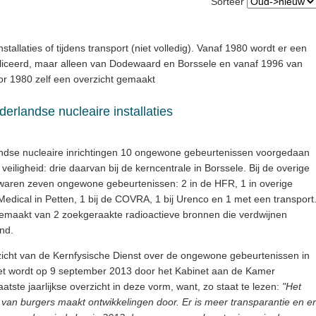
Sorteer
stallaties of tijdens transport (niet volledig). Vanaf 1980 wordt er een
ubliceerd, maar alleen van Dodewaard en Borssele en vanaf 1996 van
Voor 1980 zelf een overzicht gemaakt
erlandse nucleaire installaties
andse nucleaire inrichtingen 10 ongewone gebeurtenissen voorgedaan
veiligheid: drie daarvan bij de kerncentrale in Borssele. Bij de overige
d waren zeven ongewone gebeurtenissen: 2 in de HFR, 1 in overige
 Medical in Petten, 1 bij de COVRA, 1 bij Urenco en 1 met een transport
 gemaakt van 2 zoekgeraakte radioactieve bronnen die verdwijnen
and.
 overzicht van de Kernfysische Dienst over de ongewone gebeurtenissen in
 Het wordt op 9 september 2013 door het Kabinet aan de Kamer
laatste jaarlijkse overzicht in deze vorm, want, zo staat te lezen:
"Het
 van burgers maakt ontwikkelingen door. Er is meer transparantie en er