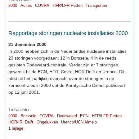
2000
Acties
COVRA
HFR/LFR Petten
Transporten
Rapportage storingen nucleaire installaties 2000
31 december 2000
In 2000 hebben zich in de Nederlandse nucleaire installaties
23 storingen voorgedaan: 12 in Borssele, 4 in de reeds
gesloten Dodewaard-centrale. Verder zijn er 7 storingen
geweest bij de ECN, HFR, Covra, HOR Delft en Urenco. Dit
blijkt uit het jaarlijkse overzicht over de storingen in de
kerncentrales in 2000 dat de Kernfysische Dienst publiceert
op 12 juni 2001.
Trefwoorden:
2000
Borssele
COVRA
Dodewaard
ECN
HFR/LFR Petten
HOR/IRI Delft
Ongelukken
Urenco/UCN Almelo
1 bijlage