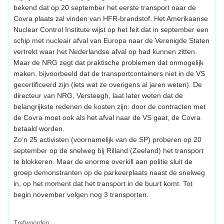
bekend dat op 20 september het eerste transport naar de
Covra plaats zal vinden van HFR-brandstof. Het Amerikaanse
Nuclear Control Institute wijst op het feit dat in september een
schip met nucleair afval van Europa naar de Verenigde Staten
vertrekt waar het Nederlandse afval op had kunnen zitten.
Maar de NRG zegt dat praktische problemen dat onmogelijk
maken, bijvoorbeeld dat de transportcontainers niet in de VS
gecertificeerd zijn (iets wat ze overigens al jaren weten). De
directeur van NRG, Versteegh, laat later weten dat de
belangrijkste redenen de kosten zijn: door de contracten met
de Covra moet ook als het afval naar de VS gaat, de Covra
betaald worden.
Zo’n 25 activisten (voornamelijk van de SP) proberen op 20
september op de snelweg bij Rilland (Zeeland) het transport
te blokkeren. Maar de enorme overkill aan politie sluit de
groep demonstranten op de parkeerplaats naast de snelweg
in, op het moment dat het transport in de buurt komt. Tot
begin november volgen nog 3 transporten.
Trefwoorden: