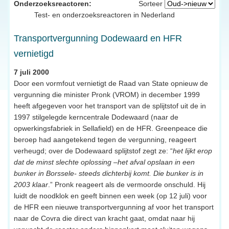
Onderzoeksreactoren:
Sorteer
Test- en onderzoeksreactoren in Nederland
Transportvergunning Dodewaard en HFR
vernietigd
7 juli 2000
Door een vormfout vernietigt de Raad van State opnieuw de
vergunning die minister Pronk (VROM) in december 1999
heeft afgegeven voor het transport van de splijtstof uit de in
1997 stilgelegde kerncentrale Dodewaard (naar de
opwerkingsfabriek in Sellafield) en de HFR. Greenpeace die
beroep had aangetekend tegen de vergunning, reageert
verheugd; over de Dodewaard splijtstof zegt ze: “
het lijkt erop
dat de minst slechte oplossing –het afval opslaan in een
bunker in Borssele- steeds dichterbij komt. Die bunker is in
2003 klaar
.” Pronk reageert als de vermoorde onschuld. Hij
luidt de noodklok en geeft binnen een week (op 12 juli) voor
de HFR een nieuwe transportvergunning af voor het transport
naar de Covra die direct van kracht gaat, omdat naar hij