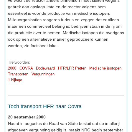
verwacht de reactor anders binnenkort moet sluiten wegens
gebrek aan opslagruimte en de reactor volgens hem
essentieel is voor de productie van medische isotopen.
Milieuorganisaties reageren furieus en zeggen dat er alleen
maar een commercieel belang is: bedrijven staan in de rij om
die productie over te nemen. Medische isotopen die overigens
ook op een alternatieve manier geproduceerd kunnen
worden, zie factsheet laka.
Trefwoorden:
2000
COVRA
Dodewaard
HFR/LFR Petten
Medische isotopen
Transporten
Vergunningen
1 bijlage
Toch transport HFR naar Covra
20 september 2000
Nadat in augustus de Raad van State besluit dat de in allerijl
afgegeven vergunning geldig is, maakt NRG begin september