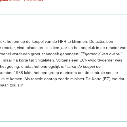
 lukt het om op de koepel van de HFR te klimmen. De actie, een
reactor, vindt plaats precies tien jaar na het ongeluk in de reactor van
 koepel wordt een groot spandoek gehangen: “
Tsjernobyl kan overal
.“
d, maar na korte tijd vrijgelaten. Volgens een ECN-woordvoerder was
n het geding, omdat het onmogelijk is “
vanaf de koepel de
ovember 1988 lukte het een groep mariniers om de centrale snel te
luis te komen. Als reactie daarop zegde minister De Korte (EZ) toe dat
aar’ zou zijn.