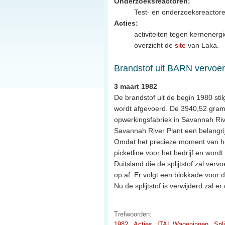
Onderzoeksreactoren:
Test- en onderzoeksreactor
Acties:
activiteiten tegen kernenergi
overzicht de
site
van Laka.
Brandstof uit BARN vervoer
3 maart 1982
De brandstof uit de begin 1980 sti
wordt afgevoerd. De 3940,52 gram
opwerkingsfabriek in Savannah Rive
Savannah River Plant een belangri
Omdat het precieze moment van het
picketline voor het bedrijf en wor
Duitsland die de splijtstof zal ve
op af. Er volgt een blokkade voor d
Nu de splijtstof is verwijderd za
Trefwoorden:
1982
Acties
ITAL Wageningen
Spli