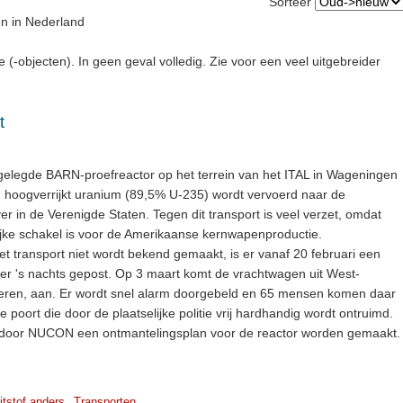
Sorteer
en in Nederland
e (-objecten). In geen geval volledig. Zie voor een veel uitgebreider
t
lgelegde BARN-proefreactor op het terrein van het ITAL in Wageningen
 hoogverrijkt uranium (89,5% U-235) wordt vervoerd naar de
r in de Verenigde Staten. Tegen dit transport is veel verzet, omdat
jke schakel is voor de Amerikaanse kernwapenproductie.
 transport niet wordt bekend gemaakt, is er vanaf 20 februari een
dt er 's nachts gepost. Op 3 maart komt de vrachtwagen uit West-
rvoeren, aan. Er wordt snel alarm doorgebeld en 65 mensen komen daar
e poort die door de plaatselijke politie vrij hardhandig wordt ontruimd.
l er door NUCON een ontmantelingsplan voor de reactor worden gemaakt.
jtstof anders
Transporten