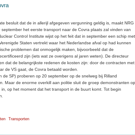
ovra
e besluit dat de in allerijl afgegeven vergunning geldig is, maakt NRG
september het eerste transport naar de Covra plaats zal vinden van
lear Control Institute wijst op het feit dat in september een schip met
 Verenigde Staten vertrekt waar het Nederlandse afval op had kunnen
tische problemen dat onmogelijk maken, bijvoorbeeld dat de
certificeerd zijn (iets wat ze overigens al jaren weten). De directeur
en dat de belangrijkste redenen de kosten zijn: door de contracten met
aar de VS gaat, de Covra betaald worden.
an de SP) proberen op 20 september op de snelweg bij Rilland
en. Maar de enorme overkill aan politie sluit de groep demonstranten o
in, op het moment dat het transport in de buurt komt. Tot begin
n.
ten
Transporten