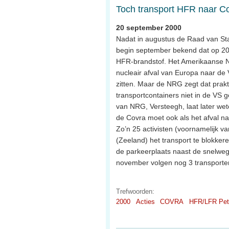
Toch transport HFR naar C
20 september 2000
Nadat in augustus de Raad van Stat
begin september bekend dat op 20 
HFR-brandstof. Het Amerikaanse Nuc
nucleair afval van Europa naar de
zitten. Maar de NRG zegt dat prak
transportcontainers niet in de VS ge
van NRG, Versteegh, laat later wet
de Covra moet ook als het afval n
Zo’n 25 activisten (voornamelijk v
(Zeeland) het transport te blokker
de parkeerplaats naast de snelweg 
november volgen nog 3 transporte
Trefwoorden:
2000
Acties
COVRA
HFR/LFR Pet