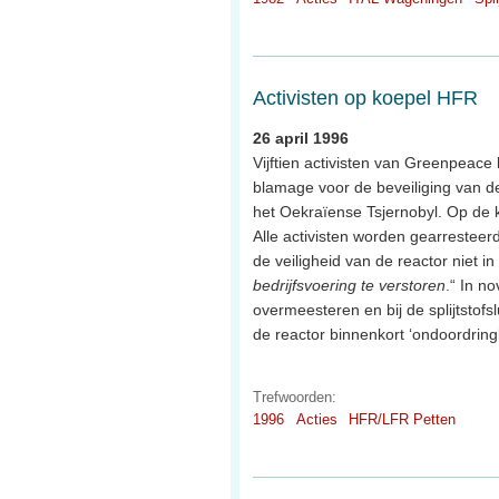
Activisten op koepel HFR
26 april 1996
Vijftien activisten van Greenpeace
blamage voor de beveiliging van de 
het Oekraïense Tsjernobyl. Op de
Alle activisten worden gearresteer
de veiligheid van de reactor niet i
bedrijfsvoering te verstoren
.“ In n
overmeesteren en bij de splijtstofs
de reactor binnenkort ‘ondoordringb
Trefwoorden:
1996
Acties
HFR/LFR Petten