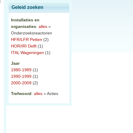
Geleid zoeken
Installaties en
organisaties
:
alles
»
Onderzoeksreactoren
HFR/LFR Petten
(2)
HOR/IRI Delft
(1)
ITAL Wageningen
(1)
Jaar
1980-1989
(1)
1990-1999
(1)
2000-2009
(2)
Trefwoord
:
alles
» Acties