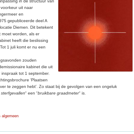
npassing in de structuur van
 voorkeur uit naar
ingermeer en
1975 gepubliceerde deel A
ocatie Diemen. Dit betekent
 moet worden, als er
binet heeft die beslissing
Tot 1 juli komt er nu een
ingsavonden zouden
demissionaire kabinet die uit
or inspraak tot 1 september.
ichtingsbrochure ‘Plaatsen
ver te zeggen hebt’. Zo staat bij de gevolgen van een ongeluk
 sterfgevallen
“ een “
bruikbare graadmeter
“ is.
s algemeen