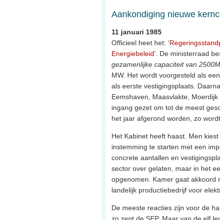
Aankondiging nieuwe kernc
11 januari 1985
Officieel heet het: ‘
Regeringsstandp
Energiebeleid
’. De ministerraad bes
gezamenlijke capaciteit van 250
MW. Het wordt voorgesteld als een t
als eerste vestigingsplaats. Daarn
Eemshaven, Maasvlakte, Moerdijk 
ingang gezet om tot de meest gesc
het jaar afgerond worden, zo word
Het Kabinet heeft haast. Men kiest 
instemming te starten met een imp
concrete aantallen en vestigingspl
sector over gelaten, maar in het ee
opgenomen. Kamer gaat akkoord m
landelijk productiebedrijf voor elekt
De meeste reacties zijn voor de han
zo zegt de SEP. Maar van de elf le