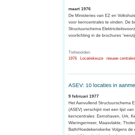
maart 1976
De Ministeries van EZ en Volkshu
voor kerncentrales te vinden. De b
Structuurschema Elektriciteitsvoo
voorlichting in de brochures
“eenzij
Trefwoorden:
1976
Locatiekeuze
nieuwe centrale
ASEV: 10 locaties in aanm
9 februari 1977
Het Aanvullend Structuurschema Ele
(ASEV) verschijnt met een lijst van
kerncentrales: Eemshaven, Urk, Ke
Wieringermeer, Maasvlakte, Tholen,
Bath/Hoedekenskerke Volgens de cr