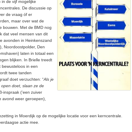
in de vijf mogelijke
ncentrales. De discussie op
er de vraag óf er
rden, maar over wat de
e te bouwen. Met de BMD nog
jk dat veel mensen van dit
j de avonden in Heinkenszand
), Noordoostpolder, Den
emshaven) laten in totaal een
n blijken. In Brielle treedt
t bewusteloos in een
ordt twee tanden
raaf doet verzuchten: “
Als je
 open doet, slaan ze de
B-inspraak ('een zuiver
ke avond weer geroepen),
zetting in Moerdijk op de mogelijke locatie voor een kerncentrale.
erdaagse actie mee.