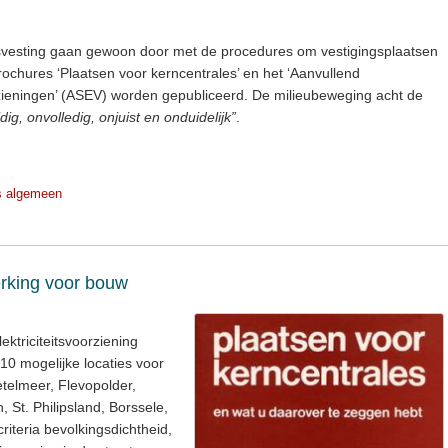
isvesting gaan gewoon door met de procedures om vestigingsplaatsen
rochures ‘Plaatsen voor kerncentrales’ en het ‘Aanvullend
rzieningen’ (ASEV) worden gepubliceerd. De milieubeweging acht de
dig, onvolledig, onjuist en onduidelijk”
.
s algemeen
erking voor bouw
ktriciteitsvoorziening
 10 mogelijke locaties voor
telmeer, Flevopolder,
 St. Philipsland, Borssele,
iteria bevolkingsdichtheid,