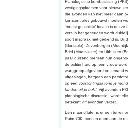
Planologische kernbeslissing (PKB) 
vestigingsplaatsen voor nieuwe ker
die avonden kan niet meer gaan ov
kerncentrales gebouwd moeten wo
'meest geschikte' locatie is om z
vers in het geheugen wordt duideli
soort inspraak niet gediend is. Bi
(Borssele), Zevenbergen (Moerdijk
Briel (Maasvlakte) en Uithuizen (E
paar duizend mensen hun ongenoege
de politie hard op; een vrouw word
wurggreep afgevoerd en iemand w
uitgeslagen, hetgeen een persfotog
op een voorlichtingsavond je mond
tanden uit je bek
.“ Vijf avonden PK
planologische discussie', wordt el
betekent vijf avonden verzet.
Een maand later is er een terreinbe
Ruim 700 mensen doen aan de me