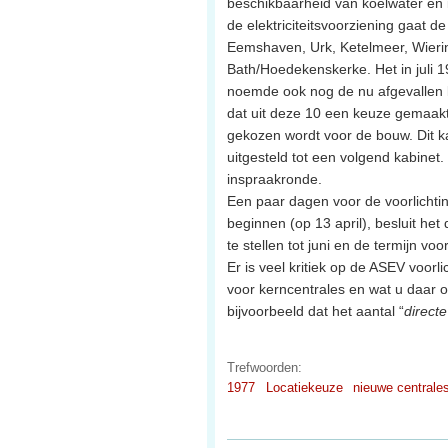
beschikbaarheid van koelwater en i
de elektriciteitsvoorziening gaat de
Eemshaven, Urk, Ketelmeer, Wier
Bath/Hoedekenskerke. Het in juli 
noemde ook nog de nu afgevallen l
dat uit deze 10 een keuze gemaakt
gekozen wordt voor de bouw. Dit ka
uitgesteld tot een volgend kabinet. 
inspraakronde.
Een paar dagen voor de voorlicht
beginnen (op 13 april), besluit het 
te stellen tot juni en de termijn vo
Er is veel kritiek op de ASEV voorl
voor kerncentrales en wat u daar o
bijvoorbeeld dat het aantal “
directe
Trefwoorden:
1977
Locatiekeuze
nieuwe centrale