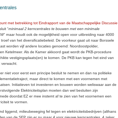
entrales
unt met betrekking tot Eindrapport van de Maatschappelijke Discussie
luit “
minimaal 2 kerncentrales te bouwen met een minimale
0MW
“ maar houdt ook de mogelijkheid open voor uitbreiding naar 4000
roef van het diversificatiebeleid. De voorkeur gaat uit naar Borssele
aast worden vijf andere locaties genoemd: Noordoostpolder,
en Ketelmeer. Als de Kamer akkoord gaat wordt de PKB-procedure
hikte vestigingsplaats(en) te komen. De PKB kan tegen het eind van
t verwacht.
er niet voor eerst een principe besluit te nemen en dan na politieke
lementatietraject, maar direct te komen met een voornemen met
aatsen. Initiatieven tot investeren en bouwen worden weliswaar aan de
rstvolgende Elektriciteitsplan moeten dan wel besluiten zijn
ede doordat EZ er mee instemt af te zien van het voornemen een
riciteit te vormen.
d liggend, milieubeweging fel tegen en elektriciteitsbedrijven (althans
den van de SEP zijn er nu maar 4 voor nieuwe kerncentrales, 4 zeker