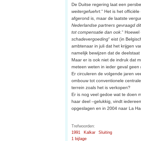
De Duitse regering laat een persber
weitergefuehrt
.“ Het is het offici
afgerond is, maar de laatste vergu
Nederlandse partners gevraagd dit
tot compensatie dan ook
.“ Hoewel
schadevergoeding
“ eist (in Belgi
ambtenaar in juli dat het krijgen 
namelijk bewijzen dat de deelstaa
Maar er is ook niet de indruk dat 
meteen weten in ieder geval geen g
Er circuleren de volgende jaren ve
ombouw tot conventionele central
terrein zoals het is verkopen?
Er is nog veel gedoe wat te doen m
haar deel –gelukkig, vindt iedereen
opgeslagen en in 2004 naar La Hag
Trefwoorden:
1991
Kalkar
Sluiting
1 bijlage