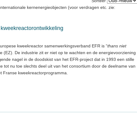
Sorteer
nternationale kernenergieobjecten (voor verdragen etc. zie:
 kweekreactorontwikkeling
 Europese kweekreactor samenwerkingsverband EFR is “
thans niet
rte (EZ). De industrie zit er niet op te wachten en de energievoorziening
lgende nagel in de doodskist van het EFR-project dat in 1993 een stille
e tot nu toe slechts deel uit van het consortium door de deelname van
het Franse kweekreactorprogramma.