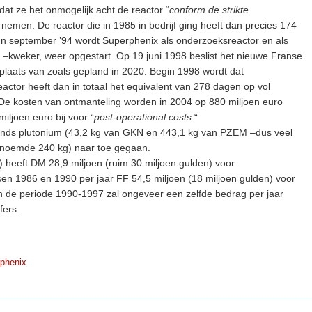
 dat ze het onmogelijk acht de reactor “
conform de strikte
te nemen. De reactor die in 1985 in bedrijf ging heeft dan precies 174
n september ’94 wordt Superphenix als onderzoeksreactor en als
 –kweker, weer opgestart. Op 19 juni 1998 beslist het nieuwe Franse
 in plaats van zoals gepland in 2020. Begin 1998 wordt dat
ctor heeft dan in totaal het equivalent van 278 dagen op vol
 De kosten van ontmanteling worden in 2004 op 880 miljoen euro
ljoen euro bij voor “
post-operational costs.
“
erlands plutonium (43,2 kg van GKN en 443,1 kg van PZEM –dus veel
noemde 240 kg) naar toe gegaan.
 heeft DM 28,9 miljoen (ruim 30 miljoen gulden) voor
sen 1986 en 1990 per jaar FF 54,5 miljoen (18 miljoen gulden) voor
 In de periode 1990-1997 zal ongeveer een zelfde bedrag per jaar
fers.
phenix