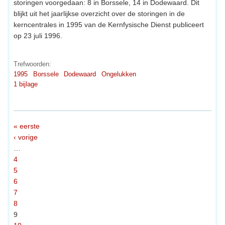
storingen voorgedaan: 8 in Borssele, 14 in Dodewaard. Dit
blijkt uit het jaarlijkse overzicht over de storingen in de
kerncentrales in 1995 van de Kernfysische Dienst publiceert
op 23 juli 1996.
Trefwoorden:
1995
Borssele
Dodewaard
Ongelukken
1 bijlage
« eerste
‹ vorige
…
4
5
6
7
8
9