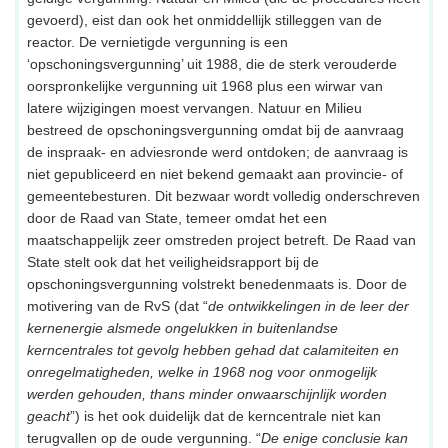
gevoerd), eist dan ook het onmiddellijk stilleggen van de
reactor. De vernietigde vergunning is een
‘opschoningsvergunning’ uit 1988, die de sterk verouderde
oorspronkelijke vergunning uit 1968 plus een wirwar van
latere wijzigingen moest vervangen. Natuur en Milieu
bestreed de opschoningsvergunning omdat bij de aanvraag
de inspraak- en adviesronde werd ontdoken; de aanvraag is
niet gepubliceerd en niet bekend gemaakt aan provincie- of
gemeentebesturen. Dit bezwaar wordt volledig onderschreven
door de Raad van State, temeer omdat het een
maatschappelijk zeer omstreden project betreft. De Raad van
State stelt ook dat het veiligheidsrapport bij de
opschoningsvergunning volstrekt benedenmaats is. Door de
motivering van de RvS (dat “
de ontwikkelingen in de leer der
kernenergie alsmede ongelukken in buitenlandse
kerncentrales tot gevolg hebben gehad dat calamiteiten en
onregelmatigheden, welke in 1968 nog voor onmogelijk
werden gehouden, thans minder onwaarschijnlijk worden
geacht
”) is het ook duidelijk dat de kerncentrale niet kan
terugvallen op de oude vergunning. “
De enige conclusie kan