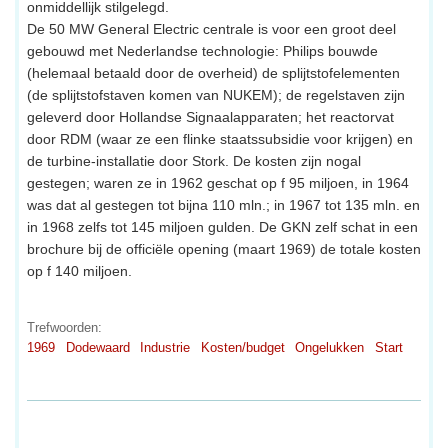
onmiddellijk stilgelegd.
De 50 MW General Electric centrale is voor een groot deel
gebouwd met Nederlandse technologie: Philips bouwde
(helemaal betaald door de overheid) de splijtstofelementen
(de splijtstofstaven komen van NUKEM); de regelstaven zijn
geleverd door Hollandse Signaalapparaten; het reactorvat
door RDM (waar ze een flinke staatssubsidie voor krijgen) en
de turbine-installatie door Stork. De kosten zijn nogal
gestegen; waren ze in 1962 geschat op f 95 miljoen, in 1964
was dat al gestegen tot bijna 110 mln.; in 1967 tot 135 mln. en
in 1968 zelfs tot 145 miljoen gulden. De GKN zelf schat in een
brochure bij de officiële opening (maart 1969) de totale kosten
op f 140 miljoen.
Trefwoorden:
1969
Dodewaard
Industrie
Kosten/budget
Ongelukken
Start