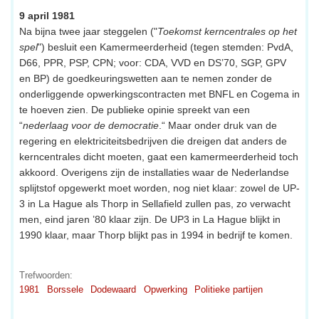
9 april 1981
Na bijna twee jaar steggelen ("
Toekomst kerncentrales op het
spel
") besluit een Kamermeerderheid (tegen stemden: PvdA,
D66, PPR, PSP, CPN; voor: CDA, VVD en DS’70, SGP, GPV
en BP) de goedkeuringswetten aan te nemen zonder de
onderliggende opwerkingscontracten met BNFL en Cogema in
te hoeven zien. De publieke opinie spreekt van een
“
nederlaag voor de democratie
.“ Maar onder druk van de
regering en elektriciteitsbedrijven die dreigen dat anders de
kerncentrales dicht moeten, gaat een kamermeerderheid toch
akkoord. Overigens zijn de installaties waar de Nederlandse
splijtstof opgewerkt moet worden, nog niet klaar: zowel de UP-
3 in La Hague als Thorp in Sellafield zullen pas, zo verwacht
men, eind jaren ’80 klaar zijn. De UP3 in La Hague blijkt in
1990 klaar, maar Thorp blijkt pas in 1994 in bedrijf te komen.
Trefwoorden:
1981
Borssele
Dodewaard
Opwerking
Politieke partijen