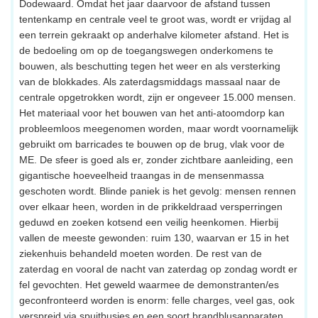
Dodewaard. Omdat het jaar daarvoor de afstand tussen
tentenkamp en centrale veel te groot was, wordt er vrijdag al
een terrein gekraakt op anderhalve kilometer afstand. Het is
de bedoeling om op de toegangswegen onderkomens te
bouwen, als beschutting tegen het weer en als versterking
van de blokkades. Als zaterdagsmiddags massaal naar de
centrale opgetrokken wordt, zijn er ongeveer 15.000 mensen.
Het materiaal voor het bouwen van het anti-atoomdorp kan
probleemloos meegenomen worden, maar wordt voornamelijk
gebruikt om barricades te bouwen op de brug, vlak voor de
ME. De sfeer is goed als er, zonder zichtbare aanleiding, een
gigantische hoeveelheid traangas in de mensenmassa
geschoten wordt. Blinde paniek is het gevolg: mensen rennen
over elkaar heen, worden in de prikkeldraad versperringen
geduwd en zoeken kotsend een veilig heenkomen. Hierbij
vallen de meeste gewonden: ruim 130, waarvan er 15 in het
ziekenhuis behandeld moeten worden. De rest van de
zaterdag en vooral de nacht van zaterdag op zondag wordt er
fel gevochten. Het geweld waarmee de demonstranten/es
geconfronteerd worden is enorm: felle charges, veel gas, ook
verspreid via spuitbusjes en een soort brandblusapparaten,