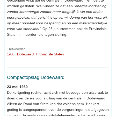
Gelderland vindt dat de centrale in Dodewaard niet hoeft te
worden gesloten. Wel vinden ze dat een “
energievoorziening
zonder kernenergie zonder meer mogelijk is via een ander
energiebeleid, dat gericht is op vermindering van het verbruik,
op meer prioriteit voor besparing en op een milieuvriendelijke
vorm van steenkool
.“ Op 25 juni stemmen ook de Provinciale
Staten in meerderheid tegen sluiting.
Trefwoorden:
1980
Dodewaard
Provinciale Staten
Compactopslag Dodewaard
23 mei 1980
De kortgeding rechter acht zich niet bevoegd een uitspraak te
doen over de eis voor sluiting van de centrale in Dodewaard.
Alleen de Raad van State kan dat volgens hem. Het kort
geding is aangespannen over de vergunningen die afgegeven
zijn voor de opslag van splijtstofelementen in het koelbassin.