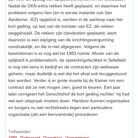
Nadat de GKN extra rekken heeft geplaatst, en daarmee het
probleem volgens hen (en in eerste instantie ook Van
Aardenne –EZ) opgelost is, worden in de aanloop naar het
kort geding, op last van de minister van EZ, de rekken
weggehaald. De rekken zijn clandestien geplaatst, want
daarvoor is een wijziging van de inrichtingsvergunning
noodzakelijk, en die is niet afgegeven. Volgens de
bewindsman is er nog wel tot 1983 ruimte. Afvoer van de
splijtstof is problematisch, de opwerkingsfaciliteit in Sellafield
is nog niet eens in bedrijf en de contracten zijn weliswaar
geheim, maar duidelijk is wel dat het afval ook teruggestuurd
kan worden. Verder is er grote moeite bij de Kamer om een
contract dat ze niet mogen zien, goed te keuren. Een jaar
later corrigeert het Gerechtshof de kort geding rechter: hij had
wel een uitspraak moeten doen. Hierdoor kunnen organisaties
en burgers nu wel rechtstreeks tegen een particuliere
organisatie (als een kerncentrale) procederen.
Trefwoorden:
1980
Dodewaard
Opwerking
Vergunningen