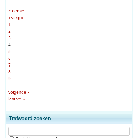
« eerste
‹ vorige
1
2
3
4
5
6
7
8
9
…
volgende ›
laatste »
Trefwoord zoeken