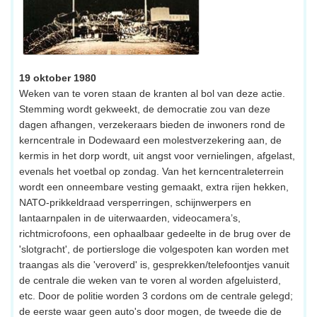
19 oktober 1980
Weken van te voren staan de kranten al bol van deze actie.
Stemming wordt gekweekt, de democratie zou van deze
dagen afhangen, verzekeraars bieden de inwoners rond de
kerncentrale in Dodewaard een molestverzekering aan, de
kermis in het dorp wordt, uit angst voor vernielingen, afgelast,
evenals het voetbal op zondag. Van het kerncentraleterrein
wordt een onneembare vesting gemaakt, extra rijen hekken,
NATO-prikkeldraad versperringen, schijnwerpers en
lantaarnpalen in de uiterwaarden, videocamera’s,
richtmicrofoons, een ophaalbaar gedeelte in de brug over de
'slotgracht', de portiersloge die volgespoten kan worden met
traangas als die 'veroverd' is, gesprekken/telefoontjes vanuit
de centrale die weken van te voren al worden afgeluisterd,
etc. Door de politie worden 3 cordons om de centrale gelegd;
de eerste waar geen auto's door mogen, de tweede die de