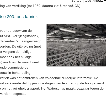
Sorteer
ing van verrijking (tot 1969, daarna zie: Urenco/UCN)
se 200-tons fabriek
 voor de bouw van de
0 SWU-verrijkingsfabriek,
4 december ’73 aangevraagd,
orden. De uitbreiding (met
et volgens de huidige
n moet ook het huidige
n) eindigen. In maart werd
llende commissie de
ouw in behandeling
ritiek was het ontbreken van voldoende duidelijke informatie. De
nd verklaarde dat hij pas drie dagen van te voren op de hoogte werd
 en het veiligheidsrapport. Het Waterschap maakt bezwaar tegen de
 worden toegestaan.