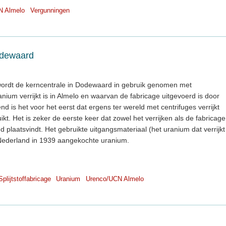
N Almelo
Vergunningen
Dodewaard
ng wordt de kerncentrale in Dodewaard in gebruik genomen met
nium verrijkt is in Almelo en waarvan de fabricage uitgevoerd is door
nd is het voor het eerst dat ergens ter wereld met centrifuges verrijkt
kt. Het is zeker de eerste keer dat zowel het verrijken als de fabricage
d plaatsvindt. Het gebruikte uitgangsmateriaal (het uranium dat verrijkt
r Nederland in 1939 aangekochte uranium.
Splijtstoffabricage
Uranium
Urenco/UCN Almelo