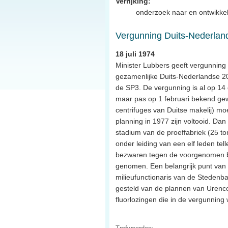
Verrijking:
onderzoek naar en ontwikkel
Vergunning Duits-Nederland
18 juli 1974
Minister Lubbers geeft vergunning
gezamenlijke Duits-Nederlandse 20
de SP3. De vergunning is al op 1
maar pas op 1 februari bekend gew
centrifuges van Duitse makelij) mo
planning in 1977 zijn voltooid. Da
stadium van de proeffabriek (25 to
onder leiding van een elf leden te
bezwaren tegen de voorgenomen b
genomen. Een belangrijk punt van k
milieufunctionaris van de Stedenba
gesteld van de plannen van Urenco
fluorlozingen die in de vergunning