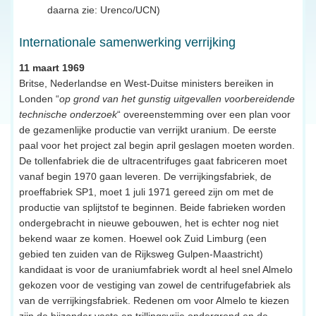
daarna zie: Urenco/UCN)
Internationale samenwerking verrijking
11 maart 1969
Britse, Nederlandse en West-Duitse ministers bereiken in
Londen “
op grond van het gunstig uitgevallen voorbereidende
technische onderzoek
“ overeenstemming over een plan voor
de gezamenlijke productie van verrijkt uranium. De eerste
paal voor het project zal begin april geslagen moeten worden.
De tollenfabriek die de ultracentrifuges gaat fabriceren moet
vanaf begin 1970 gaan leveren. De verrijkingsfabriek, de
proeffabriek SP1, moet 1 juli 1971 gereed zijn om met de
productie van splijtstof te beginnen. Beide fabrieken worden
ondergebracht in nieuwe gebouwen, het is echter nog niet
bekend waar ze komen. Hoewel ook Zuid Limburg (een
gebied ten zuiden van de Rijksweg Gulpen-Maastricht)
kandidaat is voor de uraniumfabriek wordt al heel snel Almelo
gekozen voor de vestiging van zowel de centrifugefabriek als
van de verrijkingsfabriek. Redenen om voor Almelo te kiezen
zijn de bijzonder vaste en trillingsvrije ondergrond en de