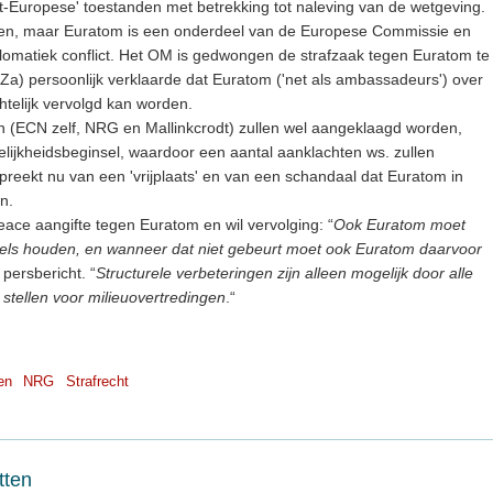
-Europese' toestanden met betrekking tot naleving van de wetgeving.
en, maar Euratom is een onderdeel van de Europese Commissie en
lomatiek conflict. Het OM is gedwongen de strafzaak tegen Euratom te
BuZa) persoonlijk verklaarde dat Euratom ('net als ambassadeurs') over
chtelijk vervolgd kan worden.
in (ECN zelf, NRG en Mallinkcrodt) zullen wel aangeklaagd worden,
lijkheidsbeginsel, waardoor een aantal aanklachten ws. zullen
preekt nu van een 'vrijplaats' en van een schandaal dat Euratom in
n.
ace aangifte tegen Euratom en wil vervolging: “
Ook Euratom moet
gels houden, en wanneer dat niet gebeurt moet ook Euratom daarvoor
r persbericht. “
Structurele verbeteringen zijn alleen mogelijk door alle
e stellen voor milieuovertredingen
.“
en
NRG
Strafrecht
tten