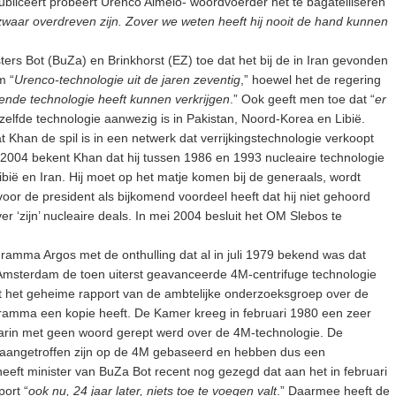
ubliceert probeert Urenco Almelo- woordvoerder het te bagatelliseren
zwaar overdreven zijn. Zover we weten heeft hij nooit de hand kunnen
ers Bot (BuZa) en Brinkhorst (EZ) toe dat het bij de in Iran gevonden
m “
Urenco-technologie uit de jaren zeventig
,” hoewel het de regering
fende technologie heeft kunnen verkrijgen
.” Ook geeft men toe dat “
er
dezelfde technologie aanwezig is in Pakistan, Noord-Korea en Libië.
t Khan de spil is in een netwerk dat verrijkingstechnologie verkoopt
 2004 bekent Khan dat hij tussen 1986 en 1993 nucleaire technologie
bië en Iran. Hij moet op het matje komen bij de generaals, wordt
 voor de president als bijkomend voordeel heeft dat hij niet gehoord
 ‘zijn’ nucleaire deals. In mei 2004 besluit het OM Slebos te
ramma Argos met de onthulling dat al in juli 1979 bekend was dat
 Amsterdam de toen uiterst geavanceerde 4M-centrifuge technologie
uit het geheime rapport van de ambtelijke onderzoeksgroep over de
ramma een kopie heeft. De Kamer kreeg in februari 1980 een zeer
aarin met geen woord gerept werd over de 4M-technologie. De
ijn aangetroffen zijn op de 4M gebaseerd en hebben dus een
heeft minister van BuZa Bot recent nog gezegd dat aan het in februari
ort “
ook nu, 24 jaar later, niets toe te voegen valt
.” Daarmee heeft de