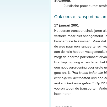
Strafrecht:
Juridische procedures: straf
Ook eerste transport na jar
17 januari 2001
Het eerste transport sinds jaren u
vertrekt, maar niet onopgemerkt. ‘
kerncentrale te klimmen. Maar dat k
de weg naar een rangeerterrein waa
aan de rails hebben vastgemaakt lu
zorgt de enorme politiemacht ervoo
Frankrijk zijn nog acties tegen he
een noodverordening voor grote g
gaat art. 6: “
Het is een ieder, die 
kennelijk wil deelnemen aan een b
artikel 2 bedoelde gebied
.” Op 22 
voeren tegen de transporten. Ande
laten horen.