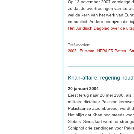
Op 13 november 2007 vernietigd de
ze dat de overtredingen van Eurato
wel de kern van het werk van Eura
immuniteit. Andere bedrijven die bi
Het Juridisch Dagblad over de uits
Trefwoorden:
2003
Euratom
HFR/LFR Petten
St
Khan-affaire: regering houd
20 januari 2004
Eerst terug naar 28 mei 1998, als, 
militaire dictatuur Pakistan kernwa
Pakistaanse atoombureau, wordt d
Het blijkt dat Khan nog steeds voor
Slebos. Sinds kort wordt er stren
Schiphol drie zendingen voor Paki