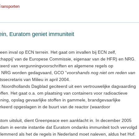
Transporten
rein, Euratom geniet immuniteit
en inval op ECN terrein. Het gaat om invallen bij ECN zelf,
chappij’ van de Europese Commissie, eigenaar van de HFR) en NRG.
teerd van vergunningvoorschriften en algemene regels op
 en NRG worden gedagvaard, GCO “
voorshands nog niet om reden van
tssecretaris van Milieu in april 2004.
t Noordhollands Dagblad geciteerd uit een vertrouwelijke dagvaarding
roffen. Het gaat o.a. om plaatsing van containers voor radioactieve
ning, opslag gevaarlijke stoffen in gammele, brandgevaarlijke
keerd opgeslagen in de buurt van de reactor (waardoor
atom uitsluit, dient Greenpeace een aanklacht in. In december 2005
dam in eerste instantie dat Euratom ondanks immuniteit toch vervolgd
lemmerd als het de regels in Nederland moet naleven, aldus het Hof.