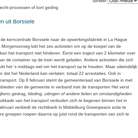
Sorteer
recht-processen of kort geding
en uit Borssele
it de kerncentrale Borssele naar de opwerkingsfabriek in La Hague
s Morgensvroeg lukt het zes activisten om op de koepel van de
an het transport niet hinderen. Eerst een traject van 2 kilometer over
r de container op de trein wordt geladen. Andere activisten die zich
kt het ‘s middags wel om het transport op te houden. Maar uiteindelijk
r dat het Nederland kan verlaten: totaal 22 arrestaties. Ook in
t transport. Op 8 februari stemt de gemeenteraad van Borssele in met
ebieden van de gemeente in verband met de transporten Het verst
blijkens gedrag, kleding, uitingen of andere feiten en omstandigheden
lokkade van het transport verboden zich te begeven binnen het in
februari verbiedt de rechtbank in Middelburg Greenpeace actie te
re groepen roepen daarna op juist rond de transporten van zich te