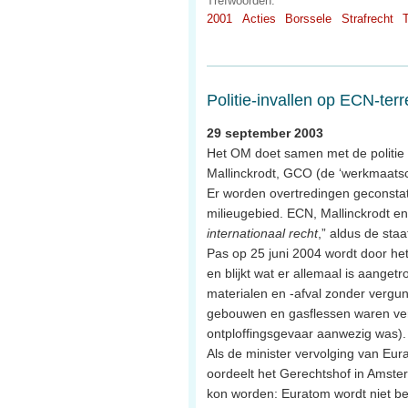
Trefwoorden:
2001
Acties
Borssele
Strafrecht
Politie-invallen op ECN-ter
29 september 2003
Het OM doet samen met de politie e
Mallinckrodt, GCO (de ‘werkmaats
Er worden overtredingen geconsta
milieugebied. ECN, Mallinckrodt
internationaal recht
,” aldus de staa
Pas op 25 juni 2004 wordt door he
en blijkt wat er allemaal is aanget
materialen en -afval zonder vergun
gebouwen en gasflessen waren ver
ontploffingsgevaar aanwezig was).
Als de minister vervolging van Eur
oordeelt het Gerechtshof in Amster
kon worden: Euratom wordt niet be