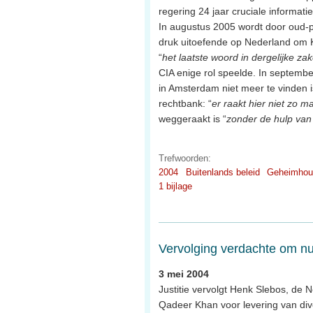
regering 24 jaar cruciale informat
In augustus 2005 wordt door oud-p
druk uitoefende op Nederland om K
“
het laatste woord in dergelijke zak
CIA enige rol speelde. In september
in Amsterdam niet meer te vinden is
rechtbank: “
er raakt hier niet zo m
weggeraakt is “
zonder de hulp van
Trefwoorden:
2004
Buitenlands beleid
Geheimhou
1 bijlage
Vervolging verdachte om nu
3 mei 2004
Justitie vervolgt Henk Slebos, de
Qadeer Khan voor levering van div