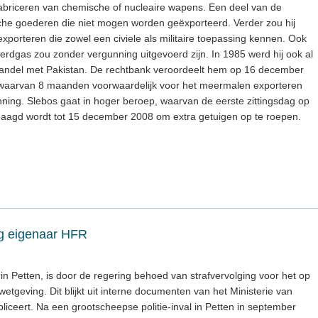
abriceren van chemische of nucleaire wapens. Een deel van de
sche goederen die niet mogen worden geëxporteerd. Verder zou hij
porteren die zowel een civiele als militaire toepassing kennen. Ook
erdgas zou zonder vergunning uitgevoerd zijn. In 1985 werd hij ook al
andel met Pakistan. De rechtbank veroordeelt hem op 16 december
waarvan 8 maanden voorwaardelijk voor het meermalen exporteren
ing. Slebos gaat in hoger beroep, waarvan de eerste zittingsdag op
daagd wordt tot 15 december 2008 om extra getuigen op te roepen.
ng eigenaar HFR
n Petten, is door de regering behoed van strafvervolging voor het op
etgeving. Dit blijkt uit interne documenten van het Ministerie van
bliceert. Na een grootscheepse politie-inval in Petten in september