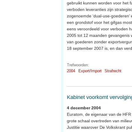
gebruikt kunnen worden voor het f
verboden leveranties zijn strategi
zogenoemde ‘dual-use-goederen’ ex
een grondstof voor het gifgas most
eens veroordeeld voor verboden h
2005 tot 12 maanden gevangenis 
van goederen zonder exportvergunn
18 september 2007 is, en dan ver
Trefwoorden:
2004
Export/Import
Strafrecht
Kabinet voorkomt vervolgi
4 december 2004
Euratom, de eigenaar van de HFR i
grote schaal overtreden van milieuw
Justitie waarover De Volkskrant pu