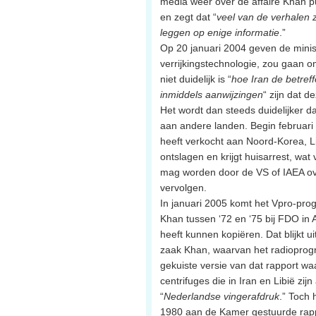
media weer over de affaire Khan p
en zegt dat “
veel van de verhalen 
leggen op enige informatie
.”
Op 20 januari 2004 geven de minist
verrijkingstechnologie, zou gaan o
niet duidelijk is “
hoe Iran de betref
inmiddels aanwijzingen
“ zijn dat 
Het wordt dan steeds duidelijker da
aan andere landen. Begin februari
heeft verkocht aan Noord-Korea, Li
ontslagen en krijgt huisarrest, wat
mag worden door de VS of IAEA over
vervolgen.
In januari 2005 komt het Vpro-prog
Khan tussen ‘72 en ‘75 bij FDO in
heeft kunnen kopiëren. Dat blijkt 
zaak Khan, waarvan het radioprog
gekuiste versie van dat rapport w
centrifuges die in Iran en Libië z
“
Nederlandse vingerafdruk
.” Toch 
1980 aan de Kamer gestuurde rapp