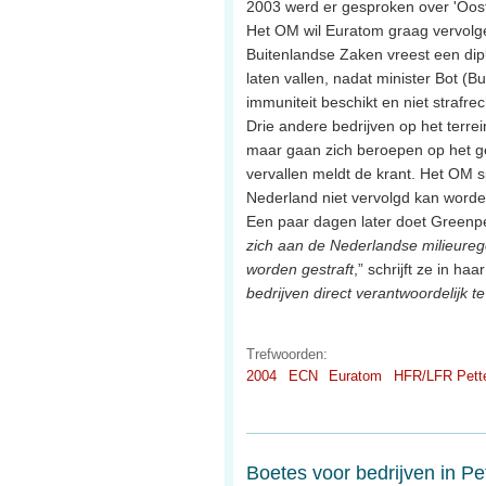
2003 werd er gesproken over 'Oost
Het OM wil Euratom graag vervolg
Buitenlandse Zaken vreest een dip
laten vallen, nadat minister Bot (
immuniteit beschikt en niet strafre
Drie andere bedrijven op het terre
maar gaan zich beroepen op het ge
vervallen meldt de krant. Het OM s
Nederland niet vervolgd kan worde
Een paar dagen later doet Greenpe
zich aan de Nederlandse milieure
worden gestraft
,” schrijft ze in haa
bedrijven direct verantwoordelijk t
Trefwoorden:
2004
ECN
Euratom
HFR/LFR Pett
Boetes voor bedrijven in Pe