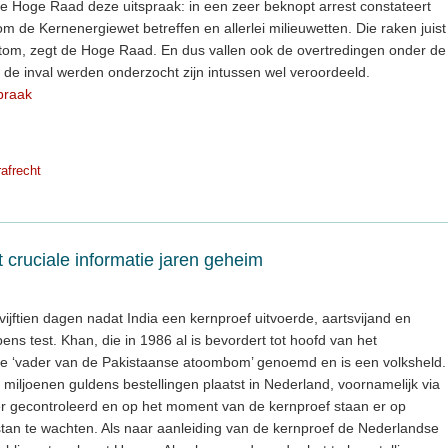
 Hoge Raad deze uitspraak: in een zeer beknopt arrest constateert
m de Kernenergiewet betreffen en allerlei milieuwetten. Die raken juist
tom, zegt de Hoge Raad. En dus vallen ook de overtredingen onder de
j de inval werden onderzocht zijn intussen wel veroordeeld.
praak
rafrecht
t cruciale informatie jaren geheim
vijftien dagen nadat India een kernproef uitvoerde, aartsvijand en
pens test. Khan, die in 1986 al is bevordert tot hoofd van het
e ‘vader van de Pakistaanse atoombom’ genoemd en is een volksheld.
 miljoenen guldens bestellingen plaatst in Nederland, voornamelijk via
ger gecontroleerd en op het moment van de kernproef staan er op
stan te wachten. Als naar aanleiding van de kernproef de Nederlandse