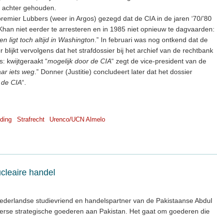
ie achter gehouden.
remier Lubbers (weer in Argos) gezegd dat de CIA in de jaren ‘70/’80
han niet eerder te arresteren en in 1985 niet opnieuw te dagvaarden:
en ligt toch altijd in Washington
.” In februari was nog ontkend dat de
 blijkt vervolgens dat het strafdossier bij het archief van de rechtbank
: kwijtgeraakt “
mogelijk door de CIA
“ zegt de vice-president van de
aar iets weg
.” Donner (Justitie) concludeert later dat het dossier
 de CIA
“.
ding
Strafrecht
Urenco/UCN Almelo
cleaire handel
 Nederlandse studievriend en handelspartner van de Pakistaanse Abdul
erse strategische goederen aan Pakistan. Het gaat om goederen die