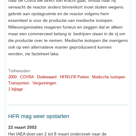
naar de Covra die direct van kracht gaat, omdat naar hij
verwacht de reactor anders binnenkort moet sluiten wegens
gebrek aan opslagruimte en de reactor volgens hem
essentieel is voor de productie van medische isotopen.
Milieuorganisaties reageren furieus en zeggen dat er alleen
maar een commercieel belang is: bedrijven staan in de rij om
die productie over te nemen. Medische isotopen die overigens
ook op een alternatieve manier geproduceerd kunnen
worden, zie factsheet laka.
Trefwoorden:
2000
COVRA
Dodewaard
HFR/LFR Petten
Medische isotopen
Transporten
Vergunningen
1 bijlage
HFR mag weer opstarten
22 maart 2002
Het IAEA doet van 2 tot 8 maart onderzoek naar de