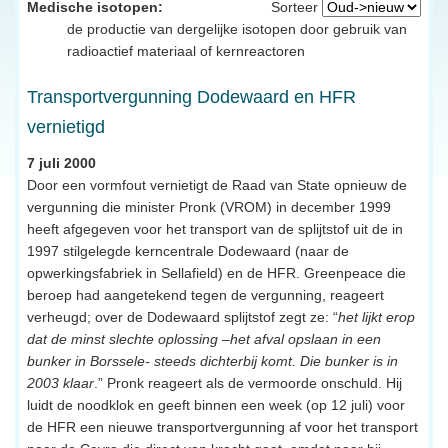
Medische isotopen:
Sorteer
de productie van dergelijke isotopen door gebruik van
radioactief materiaal of kernreactoren
Transportvergunning Dodewaard en HFR
vernietigd
7 juli 2000
Door een vormfout vernietigt de Raad van State opnieuw de
vergunning die minister Pronk (VROM) in december 1999
heeft afgegeven voor het transport van de splijtstof uit de in
1997 stilgelegde kerncentrale Dodewaard (naar de
opwerkingsfabriek in Sellafield) en de HFR. Greenpeace die
beroep had aangetekend tegen de vergunning, reageert
verheugd; over de Dodewaard splijtstof zegt ze: “
het lijkt erop
dat de minst slechte oplossing –het afval opslaan in een
bunker in Borssele- steeds dichterbij komt. Die bunker is in
2003 klaar
.” Pronk reageert als de vermoorde onschuld. Hij
luidt de noodklok en geeft binnen een week (op 12 juli) voor
de HFR een nieuwe transportvergunning af voor het transport