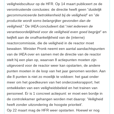
veiligheidscultuur op de HFR. Op 14 maart publiceert ze de
verontrustende conclusies: de directie heeft geen “
duidelijk
gecommuniceerde betrokkenheid bij de veiligheid
“ en “
de
productie wordt soms belangrijker gevonden dan de
veiligheid
.” De IAEA concludeert dat “
niet iedereen de
verantwoordelijkheid voor de veiligheid even goed begrijpt
“ en
twijfelt aan de onafhankelijkheid van de (interne)
reactorcommissie, die de veiligheid in de reactor moet
bewaken. Minister Pronk neemt een aantal aandachtspunten
van de IAEA over en samen met de directie van de reactor
stelt hij een plan op, waarvan 8 actiepunten moeten zijn
uitgevoerd voor de reactor weer kan opstarten, de andere
punten moeten in de loop van het jaar genomen worden. Aan
die 8 punten is niet zo moeilijk te voldoen: het gaat onder
meer om het goedkeuren van het onderzoeksrapport, het
ontwikkelen van een veiligheidsbeleid en het trainen van
personeel. Er is 1 concreet actiepunt: er moet een bordje in
de controlekamer gehangen worden met daarop: ‘Veiligheid
heeft zonder uitzondering de hoogste prioriteit’.
Op 22 maart mag de HFR weer opstarten. Hoewel er nog