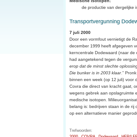
Medische isotopen:
de productie van dergelijke 
Transportvergunning Dodew
7 juli 2000
Door een vormfout vernietigt de R
december 1999 heeft afgegeven voor
kerncentrale Dodewaard (naar de o
had aangetekend tegen de vergunni
erop dat de minst slechte oplossing
Die bunker is in 2003 klaar
.” Pronk
binnen een week (op 12 juli) voor
Covra die direct van kracht gaat, 
wegens gebrek aan opslagruimte en
medische isotopen. Milieuorganisa
belang is: bedrijven staan in de r
op een alternatieve manier geprod
Trefwoorden:
2000
COVRA
Dodewaard
HFR/LFR