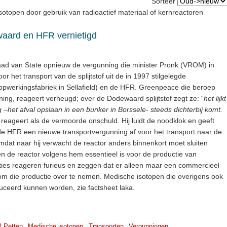
Sorteer
isotopen door gebruik van radioactief materiaal of kernreactoren
aard en HFR vernietigd
aad van State opnieuw de vergunning die minister Pronk (VROM) in
 het transport van de splijtstof uit de in 1997 stilgelegde
pwerkingsfabriek in Sellafield) en de HFR. Greenpeace die beroep
ng, reageert verheugd; over de Dodewaard splijtstof zegt ze: “
het lijkt
 –het afval opslaan in een bunker in Borssele- steeds dichterbij komt.
 reageert als de vermoorde onschuld. Hij luidt de noodklok en geeft
 de HFR een nieuwe transportvergunning af voor het transport naar de
omdat naar hij verwacht de reactor anders binnenkort moet sluiten
 de reactor volgens hem essentieel is voor de productie van
ties reageren furieus en zeggen dat er alleen maar een commercieel
ij om die productie over te nemen. Medische isotopen die overigens ook
uceerd kunnen worden, zie factsheet laka.
 Petten
Medische isotopen
Transporten
Vergunningen