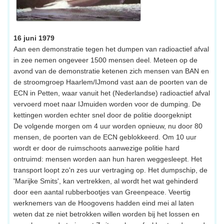
16 juni 1979
Aan een demonstratie tegen het dumpen van radioactief afval
in zee nemen ongeveer 1500 mensen deel. Meteen op de
avond van de demonstratie ketenen zich mensen van BAN en
de stroomgroep Haarlem/IJmond vast aan de poorten van de
ECN in Petten, waar vanuit het (Nederlandse) radioactief afval
vervoerd moet naar IJmuiden worden voor de dumping. De
kettingen worden echter snel door de politie doorgeknipt
De volgende morgen om 4 uur worden opnieuw, nu door 80
mensen, de poorten van de ECN geblokkeerd. Om 10 uur
wordt er door de ruimschoots aanwezige politie hard
ontruimd: mensen worden aan hun haren weggesleept. Het
transport loopt zo'n zes uur vertraging op. Het dumpschip, de
'Marijke Smits', kan vertrekken, al wordt het wat gehinderd
door een aantal rubberbootjes van Greenpeace. Veertig
werknemers van de Hoogovens hadden eind mei al laten
weten dat ze niet betrokken willen worden bij het lossen en