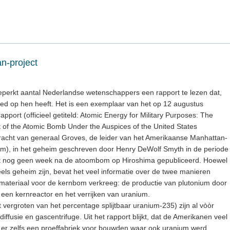
n-project
beperkt aantal Nederlandse wetenschappers een rapport te lezen dat,
oed op hen heeft. Het is een exemplaar van het op 12 augustus
apport (officieel getiteld: Atomic Energy for Military Purposes: The
t of the Atomic Bomb Under the Auspices of the United States
racht van generaal Groves, de leider van het Amerikaanse Manhattan-
m), in het geheim geschreven door Henry DeWolf Smyth in de periode
rdt nog geen week na de atoombom op Hiroshima gepubliceerd. Hoewel
ls geheim zijn, bevat het veel informatie over de twee manieren
materiaal voor de kernbom verkreeg: de productie van plutonium door
een kernreactor en het verrijken van uranium.
t vergroten van het percentage splijtbaar uranium-235) zijn al vòòr
ffusie en gascentrifuge. Uit het rapport blijkt, dat de Amerikanen veel
n er zelfs een proeffabriek voor bouwden waar ook uranium werd