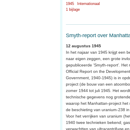
1945
Internationaal
1 bijlage
Smyth-report over Manhatta
12 augustus 1945
In het najaar van 1945 krijgt een 
naar eigen zeggen, een grote invl
gepubliceerde ‘Smyth-report’. Het r
Official Report on the Developmen
Government, 1940-1945) is in opd
project (de bouw van een atoombo
zomer 1944 tot juli 1945. Het wo
technische gegevens nog grotendee
waarop het Manhattan-project het 
de beschieting van uranium-238 in 
Voor het verrijken van uranium (he
1940 twee technieken bekend; gasdi
verwachtten van ultracentrifuge e