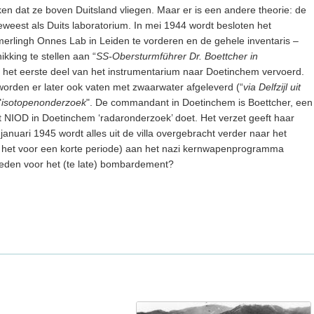
nken dat ze boven Duitsland vliegen. Maar er is een andere theorie: de
t geweest als Duits laboratorium. In mei 1944 wordt besloten het
rlingh Onnes Lab in Leiden te vorderen en de gehele inventaris –
hikking te stellen aan “
SS-Obersturmführer Dr. Boettcher in
t het eerste deel van het instrumentarium naar Doetinchem vervoerd.
orden er later ook vaten met zwaarwater afgeleverd (“
via Delfzijl uit
"
isotopenonderzoek
". De commandant in Doetinchem is Boettcher, een
 NIOD in Doetinchem ‘radaronderzoek’ doet. Het verzet geeft haar
anuari 1945 wordt alles uit de villa overgebracht verder naar het
j het voor een korte periode) aan het nazi kernwapenprogramma
reden voor het (te late) bombardement?