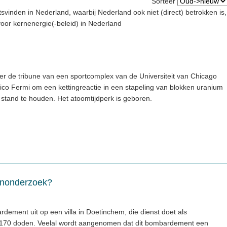
Sorteer
tsvinden in Nederland, waarbij Nederland ook niet (direct) betrokken is,
 voor kernenergie(-beleid) in Nederland
r de tribune van een sportcomplex van de Universiteit van Chicago
nrico Fermi om een kettingreactie in een stapeling van blokken uranium
n stand te houden. Het atoomtijdperk is geboren.
nonderzoek?
ement uit op een villa in Doetinchem, die dienst doet als
al 170 doden. Veelal wordt aangenomen dat dit bombardement een