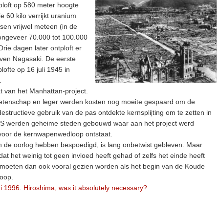
tploft op 580 meter hoogte
60 kilo verrijkt uranium
en vrijwel meteen (in de
 ongeveer 70.000 tot 100.000
ie dagen later ontploft er
ven Nagasaki. De eerste
lofte op 16 juli 1945 in
.
 van het Manhattan-project.
 wetenschap en leger werden kosten nog moeite gespaard om de
estructieve gebruik van de pas ontdekte kernsplijting om te zetten in
 VS werden geheime steden gebouwd waar aan het project werd
 voor de kernwapenwedloop ontstaat.
de oorlog hebben bespoedigd, is lang onbetwist gebleven. Maar
at het weinig tot geen invloed heeft gehad of zelfs het einde heeft
 moeten dan ook vooral gezien worden als het begin van de Koude
oop.
uni 1996: Hiroshima, was it absolutely necessary?