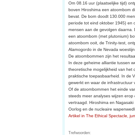
Om 08.16 uur (plaatselijke tijd) on
boven Hiroshima een atoombom die 
bevat. De bom doodt 130.000 mens
periode tot eind oktober 1945) en
mensen aan de gevolgen daarna. Dr
een atoombom (met plutonium) bo
atoombom ooit, de Trinity-test, ontp
Alamogordo in de Nevada woestijn
De atoombommen zijn het resultaat
In deze geheime alliantie tussen
theoretische mogelijkheid van het d
praktische toepasbaarheid. In de
gewerkt en waar de infrastructuur
Of de atoombommen het einde van 
steeds meer analyses wijzen erop d
vertraagd. Hiroshima en Nagasaki
Oorlog en de nucleaire wapenwedl
Artikel in The Ethical Spectacle, j
Trefwoorden: