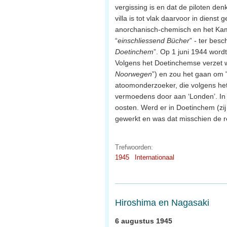
vergissing is en dat de piloten de
villa is tot vlak daarvoor in diens
anorchanisch-chemisch en het Kame
“
einschliessend Bücher
” - ter besc
Doetinchem
”. Op 1 juni 1944 word
Volgens het Doetinchemse verzet w
Noorwegen
”) en zou het gaan om 
atoomonderzoeker, die volgens het
vermoedens door aan ‘Londen’. In j
oosten. Werd er in Doetinchem (zi
gewerkt en was dat misschien de 
Trefwoorden:
1945
Internationaal
Hiroshima en Nagasaki
6 augustus 1945