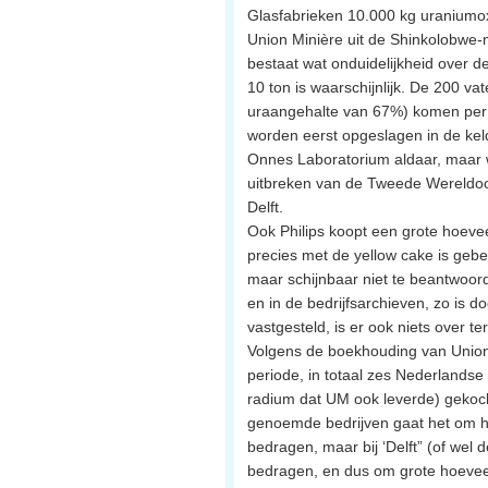
Glasfabrieken 10.000 kg uraniumox
Union Minière uit de Shinkolobwe-m
bestaat wat onduidelijkheid over d
10 ton is waarschijnlijk. De 200 va
uraangehalte van 67%) komen per 
worden eerst opgeslagen in de kel
Onnes Laboratorium aldaar, maar 
uitbreken van de Tweede Wereldoo
Delft.
Ook Philips koopt een grote hoeve
precies met de yellow cake is gebe
maar schijnbaar niet te beantwoord
en in de bedrijfsarchieven, zo is 
vastgesteld, is er ook niets over te
Volgens de boekhouding van Union
periode, in totaal zes Nederlandse
radium dat UM ook leverde) gekocht
genoemde bedrijven gaat het om h
bedragen, maar bij ‘Delft” (of wel 
bedragen, en dus om grote hoeveelh