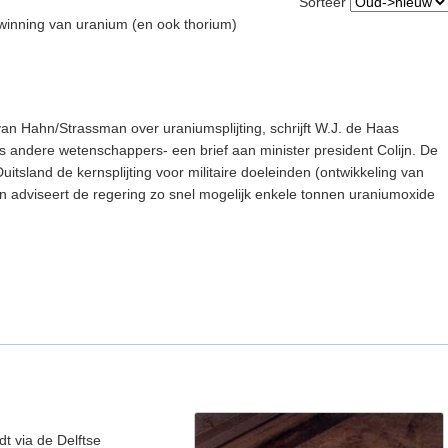
Sorteer
winning van uranium (en ook thorium)
van Hahn/Strassman over uraniumsplijting, schrijft W.J. de Haas
s andere wetenschappers- een brief aan minister president Colijn. De
uitsland de kernsplijting voor militaire doeleinden (ontwikkeling van
 adviseert de regering zo snel mogelijk enkele tonnen uraniumoxide
t via de Delftse