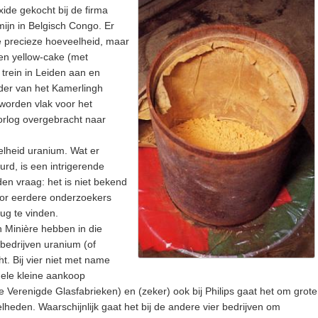
ide gekocht bij de firma
ijn in Belgisch Congo. Er
e precieze hoeveelheid, maar
ten yellow-cake (met
trein in Leiden aan en
der van het Kamerlingh
worden vlak voor het
rlog overgebracht naar
elheid uranium. Wat er
urd, is een intrigerende
en vraag: het is niet bekend
door eerdere onderzoekers
rug te vinden.
 Minière hebben in die
 bedrijven uranium (of
. Bij vier niet met name
ele kleine aankoop
de Verenigde Glasfabrieken) en (zeker) ook bij Philips gaat het om grote
eden. Waarschijnlijk gaat het bij de andere vier bedrijven om