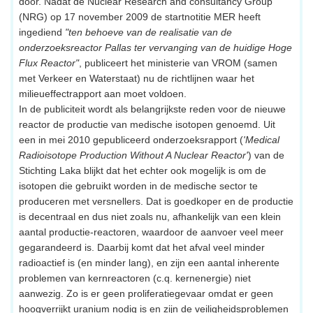
door. Nadat de Nuclear Research and consultancy Group
(NRG) op 17 november 2009 de startnotitie MER heeft
ingediend
"ten behoeve van de realisatie van de
onderzoeksreactor Pallas ter vervanging van de huidige Hoge
Flux Reactor"
, publiceert het ministerie van VROM (samen
met Verkeer en Waterstaat) nu de richtlijnen waar het
milieueffectrapport aan moet voldoen.
In de publiciteit wordt als belangrijkste reden voor de nieuwe
reactor de productie van medische isotopen genoemd. Uit
een in mei 2010 gepubliceerd onderzoeksrapport (
'Medical
Radioisotope Production Without A Nuclear Reactor'
) van de
Stichting Laka blijkt dat het echter ook mogelijk is om de
isotopen die gebruikt worden in de medische sector te
produceren met versnellers. Dat is goedkoper en de productie
is decentraal en dus niet zoals nu, afhankelijk van een klein
aantal productie-reactoren, waardoor de aanvoer veel meer
gegarandeerd is. Daarbij komt dat het afval veel minder
radioactief is (en minder lang), en zijn een aantal inherente
problemen van kernreactoren (c.q. kernenergie) niet
aanwezig. Zo is er geen proliferatiegevaar omdat er geen
hoogverrijkt uranium nodig is en zijn de veiligheidsproblemen