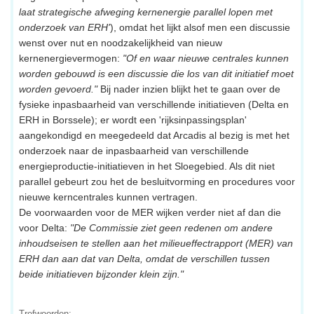
laat strategische afweging kernenergie parallel lopen met
onderzoek van ERH'
), omdat het lijkt alsof men een discussie
wenst over nut en noodzakelijkheid van nieuw
kernenergievermogen:
"Of en waar nieuwe centrales kunnen
worden gebouwd is een discussie die los van dit initiatief moet
worden gevoerd."
Bij nader inzien blijkt het te gaan over de
fysieke inpasbaarheid van verschillende initiatieven (Delta en
ERH in Borssele); er wordt een 'rijksinpassingsplan'
aangekondigd en meegedeeld dat Arcadis al bezig is met het
onderzoek naar de inpasbaarheid van verschillende
energieproductie-initiatieven in het Sloegebied. Als dit niet
parallel gebeurt zou het de besluitvorming en procedures voor
nieuwe kerncentrales kunnen vertragen.
De voorwaarden voor de MER wijken verder niet af dan die
voor Delta:
"De Commissie ziet geen redenen om andere
inhoudseisen te stellen aan het milieueffectrapport (MER) van
ERH dan aan dat van Delta, omdat de verschillen tussen
beide initiatieven bijzonder klein zijn."
Trefwoorden: