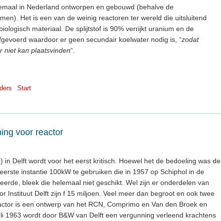
elemaal in Nederland ontworpen en gebouwd (behalve de
omen). Het is een van de weinig reactoren ter wereld die uitsluitend
iologisch materiaal. De splijtstof is 90% verrijkt uranium en de
fgevoerd waardoor er geen secundair koelwater nodig is, “
zodat
 niet kan plaatsvinden
“.
nders
Start
ing voor reactor
n Delft wordt voor het eerst kritisch. Hoewel het de bedoeling was de
erste instantie 100kW te gebruiken die in 1957 op Schiphol in de
neerde, bleek die helemaal niet geschikt. Wel zijn er onderdelen van
r Instituut Delft zijn f 15 miljoen. Veel meer dan begroot en ook twee
reactor is een ontwerp van het RCN, Comprimo en Van den Broek en
uli 1963 wordt door B&W van Delft een vergunning verleend krachtens