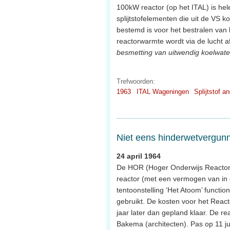
100kW reactor (op het ITAL) is h
splijtstofelementen die uit de VS k
bestemd is voor het bestralen van b
reactorwarmte wordt via de lucht a
besmetting van uitwendig koelwater
Trefwoorden:
1963
ITAL Wageningen
Splijtstof a
Niet eens hinderwetvergunn
24 april 1964
De HOR (Hoger Onderwijs Reactor) i
reactor (met een vermogen van in e
tentoonstelling ‘Het Atoom’ functio
gebruikt. De kosten voor het Reacto
jaar later dan gepland klaar. De 
Bakema (architecten). Pas op 11 j