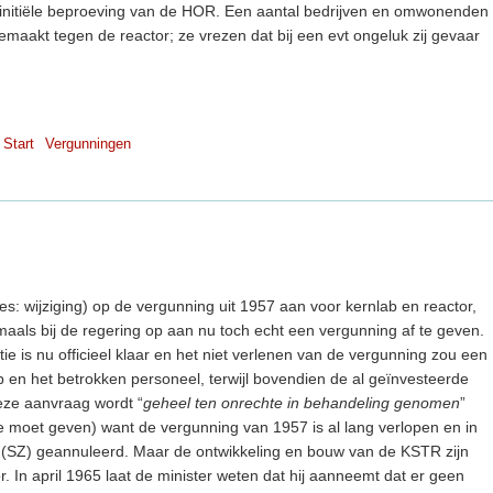
 initiële beproeving van de HOR. Een aantal bedrijven en omwonenden
aakt tegen de reactor; ze vrezen dat bij een evt ongeluk zij gevaar
Start
Vergunningen
s: wijziging) op de vergunning uit 1957 aan voor kernlab en reactor,
gmaals bij de regering op aan nu toch echt een vergunning af te geven.
ie is nu officieel klaar en het niet verlenen van de vergunning zou een
 en het betrokken personeel, terwijl bovendien de al geïnvesteerde
eze aanvraag wordt “
geheel ten onrechte in behandeling genomen
”
e moet geven) want de vergunning van 1957 is al lang verlopen en in
 (SZ) geannuleerd. Maar de ontwikkeling en bouw van de KSTR zijn
 In april 1965 laat de minister weten dat hij aanneemt dat er geen