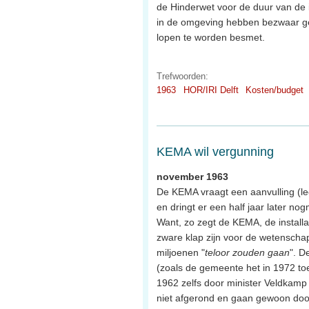
de Hinderwet voor de duur van de
in de omgeving hebben bezwaar gem
lopen te worden besmet.
Trefwoorden:
1963
HOR/IRI Delft
Kosten/budget
KEMA wil vergunning
november 1963
De KEMA vraagt een aanvulling (lee
en dringt er een half jaar later no
Want, zo zegt de KEMA, de installat
zware klap zijn voor de wetenschap
miljoenen "
teloor zouden gaan
". D
(zoals de gemeente het in 1972 to
1962 zelfs door minister Veldkamp
niet afgerond en gaan gewoon door.