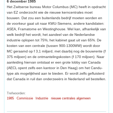
6 december 1985
Het Zwitserse bureau Motor Columbus (MC) heeft in opdracht
van EZ onderzocht wie de nieuwe kerncentrales moet
bouwen. Dat zou een buitenlands bedrijf moeten worden en
de voorkeur gaat uit naar KWU-Siemens, andere kandidaten:
ASEA, Framatome en Westinghouse. Wel kan, afhankelijk van
welk bedrijf het wordt, het aandeel van de Nederlandse
industrie oplopen tot 75%; het kabinet gaat uit van 65%. De
kosten van een centrale (tussen 900-1300MW) wordt door
MC geraamd op f 3,1 miljard, met daarbij nog de bouwrente (f
375 miljoen) en de ontmantelingskosten (f 170 miljoen). Naar
aanleiding hiervan ontstaat er een grote lobby van Canada
(AECL opent zelfs een kantoor in Den Haag) om het Candu-
type als mogelijkheid aan te bieden. Er wordt zelfs gefluisterd
dat Canada in ruil dan onderzeeërs in Nederland wil bestellen.
Trefwoorden:
1985
Commissie
Industrie
nieuwe centrales algemeen