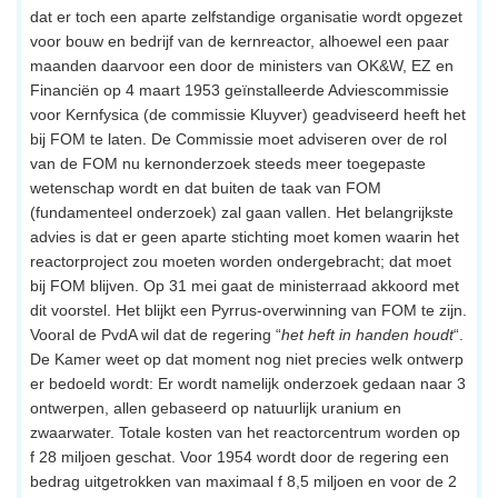
dat er toch een aparte zelfstandige organisatie wordt opgezet
voor bouw en bedrijf van de kernreactor, alhoewel een paar
maanden daarvoor een door de ministers van OK&W, EZ en
Financiën op 4 maart 1953 geïnstalleerde Adviescommissie
voor Kernfysica (de commissie Kluyver) geadviseerd heeft het
bij FOM te laten. De Commissie moet adviseren over de rol
van de FOM nu kernonderzoek steeds meer toegepaste
wetenschap wordt en dat buiten de taak van FOM
(fundamenteel onderzoek) zal gaan vallen. Het belangrijkste
advies is dat er geen aparte stichting moet komen waarin het
reactorproject zou moeten worden ondergebracht; dat moet
bij FOM blijven. Op 31 mei gaat de ministerraad akkoord met
dit voorstel. Het blijkt een Pyrrus-overwinning van FOM te zijn.
Vooral de PvdA wil dat de regering “
het heft in handen houdt
“.
De Kamer weet op dat moment nog niet precies welk ontwerp
er bedoeld wordt: Er wordt namelijk onderzoek gedaan naar 3
ontwerpen, allen gebaseerd op natuurlijk uranium en
zwaarwater. Totale kosten van het reactorcentrum worden op
f 28 miljoen geschat. Voor 1954 wordt door de regering een
bedrag uitgetrokken van maximaal f 8,5 miljoen en voor de 2