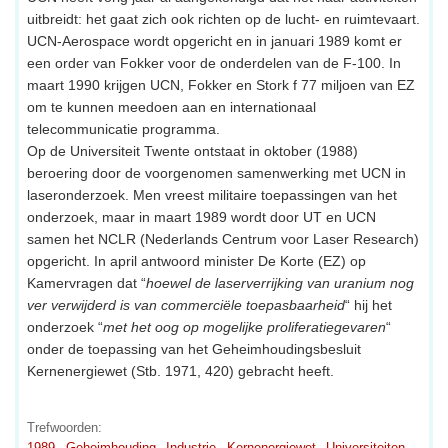
uitbreidt: het gaat zich ook richten op de lucht- en ruimtevaart.
UCN-Aerospace wordt opgericht en in januari 1989 komt er
een order van Fokker voor de onderdelen van de F-100. In
maart 1990 krijgen UCN, Fokker en Stork f 77 miljoen van EZ
om te kunnen meedoen aan en internationaal
telecommunicatie programma.
Op de Universiteit Twente ontstaat in oktober (1988)
beroering door de voorgenomen samenwerking met UCN in
laseronderzoek. Men vreest militaire toepassingen van het
onderzoek, maar in maart 1989 wordt door UT en UCN
samen het NCLR (Nederlands Centrum voor Laser Research)
opgericht. In april antwoord minister De Korte (EZ) op
Kamervragen dat “
hoewel de laserverrijking van uranium nog
ver verwijderd is van commerciële toepasbaarheid
“ hij het
onderzoek “
met het oog op mogelijke proliferatiegevaren
“
onder de toepassing van het Geheimhoudingsbesluit
Kernenergiewet (Stb. 1971, 420) gebracht heeft.
Trefwoorden:
1989
Geheimhouding
Industrie
Kernenergiewet
Universiteiten