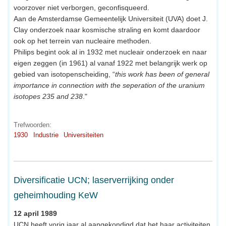
voorzover niet verborgen, geconfisqueerd.
Aan de Amsterdamse Gemeentelijk Universiteit (UVA) doet J.
Clay onderzoek naar kosmische straling en komt daardoor
ook op het terrein van nucleaire methoden.
Philips begint ook al in 1932 met nucleair onderzoek en naar
eigen zeggen (in 1961) al vanaf 1922 met belangrijk werk op
gebied van isotopenscheiding, “
this work has been of general
importance in connection with the seperation of the uranium
isotopes 235 and 238
."
Trefwoorden:
1930
Industrie
Universiteiten
Diversificatie UCN; laserverrijking onder
geheimhouding KeW
12 april 1989
UCN heeft vorig jaar al aangekondigd dat het haar activiteiten