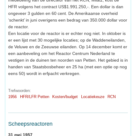
mededeling van de directeur van het RCN, Milatz, kost de
HFR volgens het contract US$1.991.250,-. Een dollar is dan
ongeveer 3 gulden en 60 cent. De Amerikaanse overheid
‘schenkt’ in juni overigens een bedrag van 350.000 dollar voor
de reactor.
Een locatie voor de reactor is er echter nog niet. In oktober is
er een lijst met 30 mogelijke locaties; op de Waddeneilanden,
de Veluwe en de Zeeuwse eilanden. Op 14 december komt er
een aanbeveling om het Reactor Centrum Nederland te
vestigen in de duinen ten noorden van Petten. Het gebied is in
handen van Staatsbosbeheer en 25 ha (met een optie op nog
eens 50) wordt in erfpacht verkregen.
Trefwoorden:
1956
HFR/LFR Petten
Kosten/budget
Locatiekeuze
RCN
Scheepsreactoren
31 mei 1957