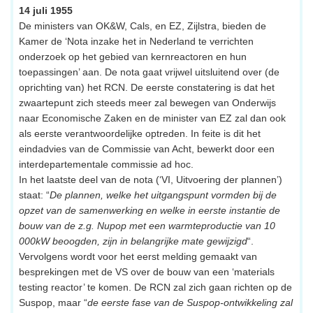
14 juli 1955
De ministers van OK&W, Cals, en EZ, Zijlstra, bieden de
Kamer de ‘Nota inzake het in Nederland te verrichten
onderzoek op het gebied van kernreactoren en hun
toepassingen’ aan. De nota gaat vrijwel uitsluitend over (de
oprichting van) het RCN. De eerste constatering is dat het
zwaartepunt zich steeds meer zal bewegen van Onderwijs
naar Economische Zaken en de minister van EZ zal dan ook
als eerste verantwoordelijke optreden. In feite is dit het
eindadvies van de Commissie van Acht, bewerkt door een
interdepartementale commissie ad hoc.
In het laatste deel van de nota (‘VI, Uitvoering der plannen’)
staat: “
De plannen, welke het uitgangspunt vormden bij de
opzet van de samenwerking en welke in eerste instantie de
bouw van de z.g. Nupop met een warmteproductie van 10
000kW beoogden, zijn in belangrijke mate gewijzigd
“.
Vervolgens wordt voor het eerst melding gemaakt van
besprekingen met de VS over de bouw van een ‘materials
testing reactor’ te komen. De RCN zal zich gaan richten op de
Suspop, maar “
de eerste fase van de Suspop-ontwikkeling zal