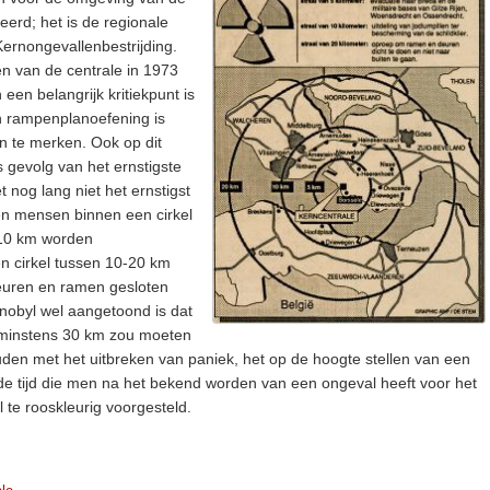
eerd; het is de regionale
Kernongevallenbestrijding.
ten van de centrale in 1973
en belangrijk kritiekpunt is
n rampenplanoefening is
n te merken. Ook op dit
ls gevolg van het ernstigste
t nog lang niet het ernstigst
en mensen binnen een cirkel
10 km worden
en cirkel tussen 10-20 km
euren en ramen gesloten
rnobyl wel aangetoond is dat
n minstens 30 km zou moeten
uden met het uitbreken van paniek, het op de hoogte stellen van een
 de tijd die men na het bekend worden van een ongeval heeft voor het
te rooskleurig voorgesteld.