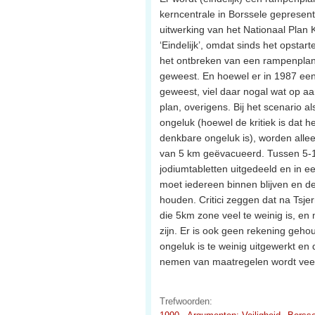
kerncentrale in Borssele gepresent
uitwerking van het Nationaal Plan 
‘Eindelijk’, omdat sinds het opstar
het ontbreken van een rampenplan e
geweest. En hoewel er in 1987 ee
geweest, viel daar nogal wat op aa
plan, overigens. Bij het scenario a
ongeluk (hoewel de kritiek is dat he
denkbare ongeluk is), worden alle
van 5 km geëvacueerd. Tussen 5-
jodiumtabletten uitgedeeld en in e
moet iedereen binnen blijven en d
houden. Critici zeggen dat na Tsje
die 5km zone veel te weinig is, e
zijn. Er is ook geen rekening geho
ongeluk is te weinig uitgewerkt en
nemen van maatregelen wordt veel 
Trefwoorden: