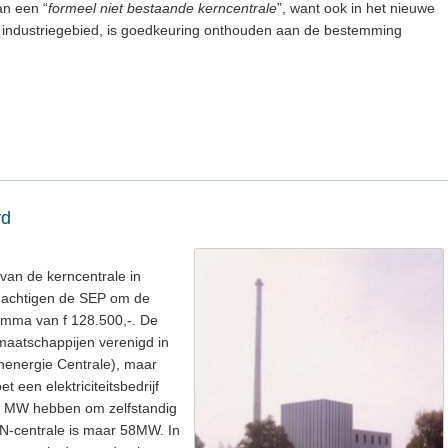
an een “
formeel niet bestaande kerncentrale
”, want ook in het nieuwe
 industriegebied, is goedkeuring onthouden aan de bestemming
rd
van de kerncentrale in
achtigen de SEP om de
omma van f 128.500,-. De
tsmaatschappijen verenigd in
energie Centrale), maar
t een elektriciteitsbedrijf
00 MW hebben om zelfstandig
N-centrale is maar 58MW. In