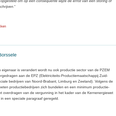
“
opgesteld om op een consequente wijze de ernst van een storing of
chrijven.
“
kken
Borssele
 eigenaar is verandert wordt nu ook productie sector van de PZEM
ergedragen aan de EPZ (Elektriciteits-Productiemaatschappij Zuid-
nciale bedrijven van Noord-Brabant, Limburg en Zeeland). Volgens de
 moeten productiebedrijven zich bundelen en een minimum productie-
t overdragen van de vergunning in het kader van de Kernenergiewet
t in een speciale paragraaf geregeld.