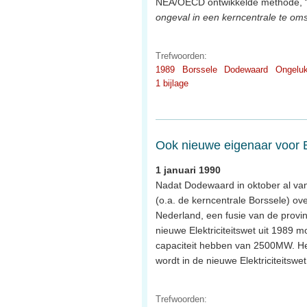
NEA/OECD ontwikkelde methode, 
ongeval in een kerncentrale te oms
Trefwoorden:
1989
Borssele
Dodewaard
Ongelu
1 bijlage
Ook nieuwe eigenaar voor 
1 januari 1990
Nadat Dodewaard in oktober al van
(o.a. de kerncentrale Borssele) ov
Nederland, een fusie van de provi
nieuwe Elektriciteitswet uit 1989
capaciteit hebben van 2500MW. He
wordt in de nieuwe Elektriciteitswe
Trefwoorden: