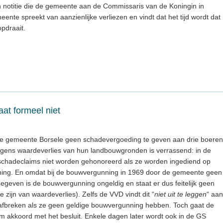
 een notitie die de gemeente aan de Commissaris van de Koningin in
ente spreekt van aanzienlijke verliezen en vindt dat het tijd wordt dat
pdraait.
aat formeel niet
e gemeente Borsele geen schadevergoeding te geven aan drie boeren
egens waardeverlies van hun landbouwgronden is verrassend: in de
at schadeclaims niet worden gehonoreerd als ze worden ingediend op
ning. En omdat bij de bouwvergunning in 1969 door de gemeente geen
egeven is de bouwvergunning ongeldig en staat er dus feitelijk geen
zijn van waardeverlies). Zelfs de VVD vindt dit “
niet uit te leggen
“ aan
 afbreken als ze geen geldige bouwvergunning hebben. Toch gaat de
akkoord met het besluit. Enkele dagen later wordt ook in de GS