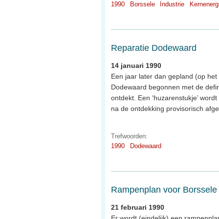
1990
Borssele
Industrie
Kernenerg
Reparatie Dodewaard
14 januari 1990
Een jaar later dan gepland (op he
Dodewaard begonnen met de definit
ontdekt. Een ‘huzarenstukje’ word
na de ontdekking provisorisch afge
Trefwoorden:
1990
Dodewaard
Rampenplan voor Borssele
21 februari 1990
Er wordt (eindelijk) een rampenpl