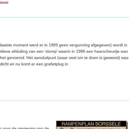
iewet
t laatste moment werd er in 1989 geen vergunning afgegeven) wordt in
ieve afsluiting van een ‘stomp’ waarin in 1986 een haarscheurtje was
t het genoemd. Het aansluitpunt (waar veel om te doen is geweest) was
dicht en nu komt er een grafietplug in.
an voor de omgeving van de