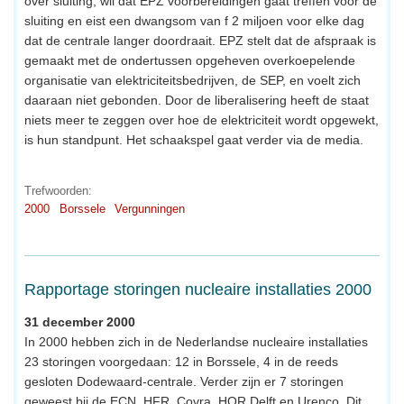
over sluiting, wil dat EPZ voorbereidingen gaat treffen voor de
sluiting en eist een dwangsom van f 2 miljoen voor elke dag
dat de centrale langer doordraait. EPZ stelt dat de afspraak is
gemaakt met de ondertussen opgeheven overkoepelende
organisatie van elektriciteitsbedrijven, de SEP, en voelt zich
daaraan niet gebonden. Door de liberalisering heeft de staat
niets meer te zeggen over hoe de elektriciteit wordt opgewekt,
is hun standpunt. Het schaakspel gaat verder via de media.
Trefwoorden:
2000
Borssele
Vergunningen
Rapportage storingen nucleaire installaties 2000
31 december 2000
In 2000 hebben zich in de Nederlandse nucleaire installaties
23 storingen voorgedaan: 12 in Borssele, 4 in de reeds
gesloten Dodewaard-centrale. Verder zijn er 7 storingen
geweest bij de ECN, HFR, Covra, HOR Delft en Urenco. Dit