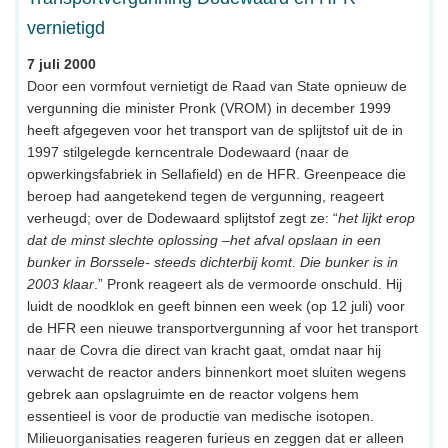
vernietigd
7 juli 2000
Door een vormfout vernietigt de Raad van State opnieuw de
vergunning die minister Pronk (VROM) in december 1999
heeft afgegeven voor het transport van de splijtstof uit de in
1997 stilgelegde kerncentrale Dodewaard (naar de
opwerkingsfabriek in Sellafield) en de HFR. Greenpeace die
beroep had aangetekend tegen de vergunning, reageert
verheugd; over de Dodewaard splijtstof zegt ze: “
het lijkt erop
dat de minst slechte oplossing –het afval opslaan in een
bunker in Borssele- steeds dichterbij komt. Die bunker is in
2003 klaar
.” Pronk reageert als de vermoorde onschuld. Hij
luidt de noodklok en geeft binnen een week (op 12 juli) voor
de HFR een nieuwe transportvergunning af voor het transport
naar de Covra die direct van kracht gaat, omdat naar hij
verwacht de reactor anders binnenkort moet sluiten wegens
gebrek aan opslagruimte en de reactor volgens hem
essentieel is voor de productie van medische isotopen.
Milieuorganisaties reageren furieus en zeggen dat er alleen