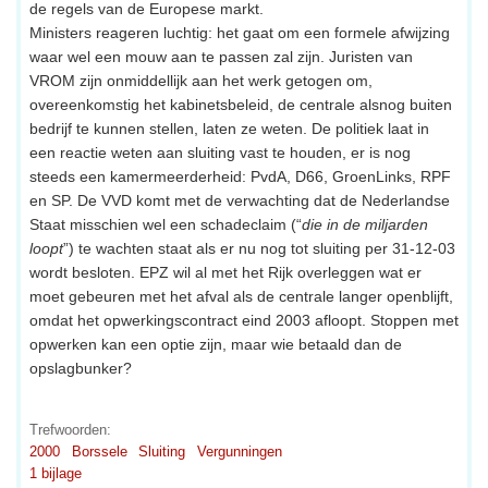
de regels van de Europese markt.
Ministers reageren luchtig: het gaat om een formele afwijzing
waar wel een mouw aan te passen zal zijn. Juristen van
VROM zijn onmiddellijk aan het werk getogen om,
overeenkomstig het kabinetsbeleid, de centrale alsnog buiten
bedrijf te kunnen stellen, laten ze weten. De politiek laat in
een reactie weten aan sluiting vast te houden, er is nog
steeds een kamermeerderheid: PvdA, D66, GroenLinks, RPF
en SP. De VVD komt met de verwachting dat de Nederlandse
Staat misschien wel een schadeclaim (“
die in de miljarden
loopt
”) te wachten staat als er nu nog tot sluiting per 31-12-03
wordt besloten. EPZ wil al met het Rijk overleggen wat er
moet gebeuren met het afval als de centrale langer openblijft,
omdat het opwerkingscontract eind 2003 afloopt. Stoppen met
opwerken kan een optie zijn, maar wie betaald dan de
opslagbunker?
Trefwoorden:
2000
Borssele
Sluiting
Vergunningen
1 bijlage