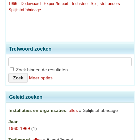
1966
Dodewaard
Export/Import
Industrie
Splijtstof anders
Splijtstoffabricage
Trefwoord zoeken
Zoek binnen de resultaten
Meer opties
Geleid zoeken
Installaties en organisaties
:
alles
» Splijtstoffabricage
Jaar
1960-1969
(1)
Trefwoord
:
alles
» Export/Import