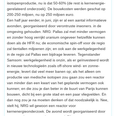
isotopenproductie, nu is dat 50-60% (de rest is kernenergie-
gerelateerd onderzoek). De bouwkosten werden geschat op
200-250 miljoen, nu op 250 miljoen euro.
Een half jaar eerder, in juni, zijn er al een aantal informatieve
avonden, georganiseerd door verontruste inwoners. in de
omgeving gehouden. NRG: Pallas zal met minder vermogen
en zonder hoog verrijkt uranium ongeveer hetzelfde kunnen
doen als de HFR nu; de economische spin-off voor de regio
zal tientallen miljoenen zijn; en ook aan de werkgelegenheid
in de regio zal Pallas een bijdrage leveren. Tegenstander
Samsom: werkgelegenheid is onzin, als er geïnvesteerd wordt
in nieuwe technologieën zoals off-shore wind- en zonne-
energie, levert dat veel meer banen op; als het alleen om
productie van medische isotopen zou gaan zou een reactor
van minder dan een kwart van het geplande vermogen ook
kunnen; en die zou je dan beter in de buurt van Parijs kunnen
bouwen, dicht bij een grote stad en een paar vliegvelden. En
dan nog zou je na moeten denken of dat noodzakelijk is. Nee,
stelt hij, NRG wil gewoon een reactor voor
kernenergieonderzoek. De avond wordt georganiseerd door