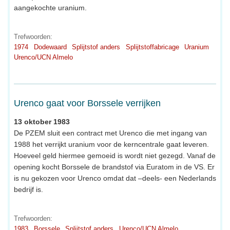
aangekochte uranium.
Trefwoorden:
1974
Dodewaard
Splijtstof anders
Splijtstoffabricage
Uranium
Urenco/UCN Almelo
Urenco gaat voor Borssele verrijken
13 oktober 1983
De PZEM sluit een contract met Urenco die met ingang van
1988 het verrijkt uranium voor de kerncentrale gaat leveren.
Hoeveel geld hiermee gemoeid is wordt niet gezegd. Vanaf de
opening kocht Borssele de brandstof via Euratom in de VS. Er
is nu gekozen voor Urenco omdat dat –deels- een Nederlands
bedrijf is.
Trefwoorden:
1983
Borssele
Splijtstof anders
Urenco/UCN Almelo