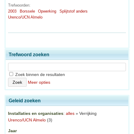
Trefwoorden:
2003
Borssele
Opwerking
Splijtstof anders
Urenco/UCN Almelo
Trefwoord zoeken
Zoek binnen de resultaten
Meer opties
Geleid zoeken
Installaties en organisaties
:
alles
» Verrijking
Urenco/UCN Almelo
(3)
Jaar