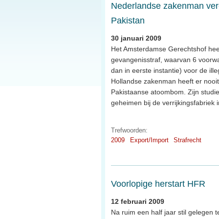
Nederlandse zakenman veroo
Pakistan
30 januari 2009
Het Amsterdamse Gerechtshof heef
gevangenisstraf, waarvan 6 voorwaa
dan in eerste instantie) voor de il
Hollandse zakenman heeft er noo
Pakistaanse atoombom. Zijn studie
geheimen bij de verrijkingsfabriek 
Trefwoorden:
2009
Export/Import
Strafrecht
Voorlopige herstart HFR
12 februari 2009
Na ruim een half jaar stil gelege