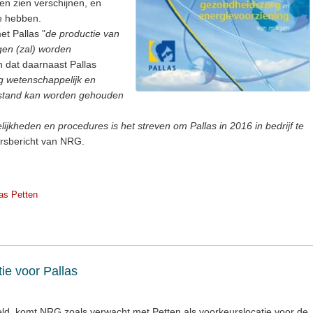
len zien verschijnen, en
te hebben.
et Pallas "
de productie van
gen (zal) worden
n dat daarnaast Pallas
 wetenschappelijk en
n stand kan worden gehouden
lijkheden en procedures is het streven om Pallas in 2016 in bedrijf te
ersbericht van NRG.
as Petten
ie voor Pallas
teld, komt NRG zoals verwacht met Petten als voorkeurslocatie voor de