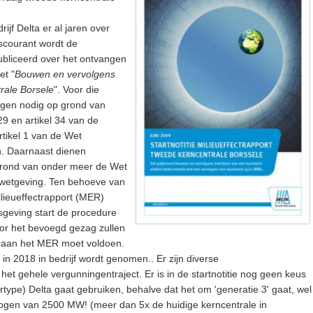
ijf Delta er al jaren over
tscourant wordt de
bliceerd over het ontvangen
et "
Bouwen en vervolgens
rale Borsele
". Voor die
ingen nodig op grond van
 29 en artikel 34 van de
tikel 1 van de Wet
n. Daarnaast dienen
grond van onder meer de Wet
wetgeving. Ten behoeve van
lieueffectrapport (MER)
geving start de procedure
oor het bevoegd gezag zullen
araan het MER moet voldoen.
in 2018 in bedrijf wordt genomen.. Er zijn diverse
t gehele vergunningentraject. Er is in de startnotitie nog geen keus
type) Delta gaat gebruiken, behalve dat het om 'generatie 3' gaat, wel
mogen van 2500 MW! (meer dan 5x de huidige kerncentrale in