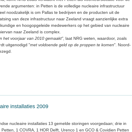
ende argumenten: in Petten is de volledige nucleaire infrastructuur
eel noodzakelijk is om Pallas te bedrijven en de producten uit de
atsing van deze infrastructuur naar Zeeland vraagt aanzienlijke extra
deskundige en hoogopgeleide medewerkers op het gebied van nucleaire
hiervan naar Zeeland is complex.
 in het voorjaar van 2010 gemaakt"
, laat NRG weten, waardoor, zoals
dt uitgenodigd "
met voldoende geld op de proppen te komen
". Noord-
gezegd.
ire installaties 2009
dse nucleaire installaties 13 gemelde storingen voorgedaan; drie in
FR Petten, 1 COVRA, 1 HOR Delft, Urenco 1 en GCO & Covidien Petten