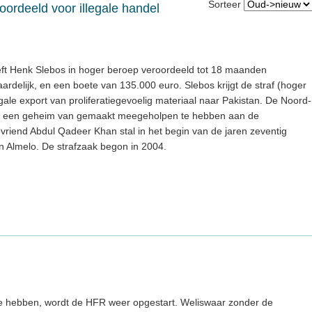
Sorteer
rdeeld voor illegale handel
t Henk Slebos in hoger beroep veroordeeld tot 18 maanden
rdelijk, en een boete van 135.000 euro. Slebos krijgt de straf (hoger
legale export van proliferatiegevoelig materiaal naar Pakistan. De Noord-
it een geheim van gemaakt meegeholpen te hebben aan de
vriend Abdul Qadeer Khan stal in het begin van de jaren zeventig
in Almelo. De strafzaak begon in 2004.
n te hebben, wordt de HFR weer opgestart. Weliswaar zonder de