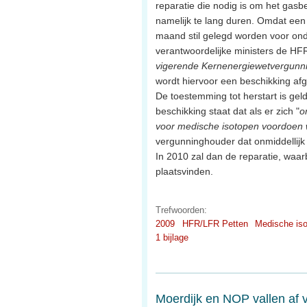
reparatie die nodig is om het gasb
namelijk te lang duren. Omdat een
maand stil gelegd worden voor on
verantwoordelijke ministers de HF
vigerende Kernenergiewetvergunn
wordt hiervoor een beschikking af
De toestemming tot herstart is gel
beschikking staat dat als er zich "
o
voor medische isotopen voordoen w
vergunninghouder dat onmiddellijk m
In 2010 zal dan de reparatie, waar
plaatsvinden.
Trefwoorden:
2009
HFR/LFR Petten
Medische is
1 bijlage
Moerdijk en NOP vallen af 