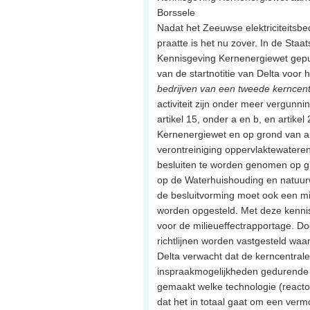
Borssele
Nadat het Zeeuwse elektriciteitsbedr
praatte is het nu zover. In de Staa
Kennisgeving Kernenergiewet gepu
van de startnotitie van Delta voor h
bedrijven van een tweede kerncent
activiteit zijn onder meer vergunn
artikel 15, onder a en b, en artikel
Kernenergiewet en op grond van ar
verontreiniging oppervlaktewatere
besluiten te worden genomen op 
op de Waterhuishouding en natuur
de besluitvorming moet ook een mi
worden opgesteld. Met deze kennis
voor de milieueffectrapportage. D
richtlijnen worden vastgesteld wa
Delta verwacht dat de kerncentrale 
inspraakmogelijkheden gedurende he
gemaakt welke technologie (reactor
dat het in totaal gaat om een ver