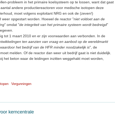
ellen-probleem in het primaire koelsysteem op te lossen, want dat gaat
 aantal andere productiereactoren voor medische isotopen deze
derhoud, moet volgens exploitant NRG en ook de (zeven!)
R weer opgestart worden. Hoewel de reactor "
niet voldoet aan de
ing
" omdat "
de integriteit van het primaire systeem wordt bedreigd
"
gegeven.
dig tot 1 maart 2010 en er zijn voorwaarden aan verbonden. In de
ntwikkelingen ten aanzien van vraag en aanbod op de wereldmarkt
aardoor het bedrijf van de HFR minder noodzakelijk is
", de
oet melden. Of de reactor dan weer uit bedrijf gaat is niet duidelijk.
bij het beton waar de leidingen inzitten weggehakt moet worden,
otopen
Vergunningen
voor kerncentrale