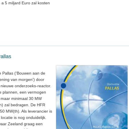
 a 5 miljard Euro zal kosten
allas
ie Pallas ('Bouwen aan de
ening van morgen') door
 nieuwe onderzoeks-reactor.
 de plannen, een vermogen
, maar minimaal 30 MW
h) zal bedragen. De HFR
0 MW(th). Als leverancier is
ocatie is nog onduidelijk.
, waar Zeeland graag een