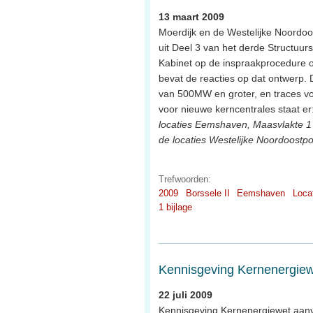
13 maart 2009
Moerdijk en de Westelijke Noordoost
uit Deel 3 van het derde Structuurs
Kabinet op de inspraakprocedure o
bevat de reacties op dat ontwerp. De
van 500MW en groter, en traces v
voor nieuwe kerncentrales staat er:
locaties Eemshaven, Maasvlakte 1 
de locaties Westelijke Noordoostpo
Trefwoorden:
2009
Borssele II
Eemshaven
Loca
1 bijlage
Kennisgeving Kernenergiew
22 juli 2009
Kennisgeving Kernenergiewet aanv