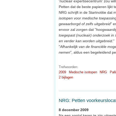
'nucleair expertisecentrum' zou wil
Petten dat de beste papieren lijkt 
NRG schrijft in de Startnotitie dat m
isotopen voor medische toepassin
gewaarborgd of zelfs uitgebreid
" e
ervoor zal zorgen dat "
hoogwaardig
toegepast (nucleair) onderzoek i
en verder kan worden uitgebreid
."
"
Afhankelijk van de financiële moge
nemen
", aldus een begeleidend p
Trefwoorden:
2009
Medische isotopen
NRG
Pall
2 bijlagen
NRG: Petten voorkeurslocat
8 december 2009
Na een aantal keren te zijn uitges