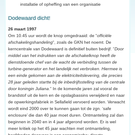
installatie of opheffing van een organisatie
Dodewaard dicht!
26 maart 1997
Om 10.45 uur wordt de knop omgedraaid: de “
officiële
afschakelingshandeling
“, zoals de GKN het noemt. De
kerncentrale van Dodewaard is definitief buiten bedrijf. “
Door
middel van het indrukken van de afschakelknop heeft de
dienstdoende chef van de wacht de verbinding tussen de
turbine-generator en het landelijk net verbroken. Hiermee is
een einde gekomen aan de elektriciteitslevering, die precies
28 jaar geleden startte bij de inbedrijfsstelling van de centrale
door koningin Juliana
.“ In de komende jaren zal vooral de
brandstof uit de kern en de opslagbassins verwijderd en naar
de opwerkingsfabriek in Sellafield vervoerd worden. Verwacht
wordt eind 2000 over te kunnen gaan tot de zgn. ‘safe
enclosure’ die dan 40 jaar moet duren. Ontmanteling zal dan
beginnen in 2040 en in 4 jaar afgerond worden. Er is wel
meer kritiek op het 45 jaar wachten met ontmanteling,
hoofdreden daarvoor is een economische: directe