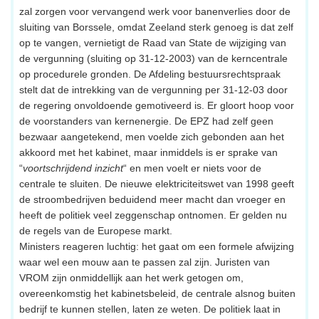
zal zorgen voor vervangend werk voor banenverlies door de
sluiting van Borssele, omdat Zeeland sterk genoeg is dat zelf
op te vangen, vernietigt de Raad van State de wijziging van
de vergunning (sluiting op 31-12-2003) van de kerncentrale
op procedurele gronden. De Afdeling bestuursrechtspraak
stelt dat de intrekking van de vergunning per 31-12-03 door
de regering onvoldoende gemotiveerd is. Er gloort hoop voor
de voorstanders van kernenergie. De EPZ had zelf geen
bezwaar aangetekend, men voelde zich gebonden aan het
akkoord met het kabinet, maar inmiddels is er sprake van
“
voortschrijdend inzicht
“ en men voelt er niets voor de
centrale te sluiten. De nieuwe elektriciteitswet van 1998 geeft
de stroombedrijven beduidend meer macht dan vroeger en
heeft de politiek veel zeggenschap ontnomen. Er gelden nu
de regels van de Europese markt.
Ministers reageren luchtig: het gaat om een formele afwijzing
waar wel een mouw aan te passen zal zijn. Juristen van
VROM zijn onmiddellijk aan het werk getogen om,
overeenkomstig het kabinetsbeleid, de centrale alsnog buiten
bedrijf te kunnen stellen, laten ze weten. De politiek laat in