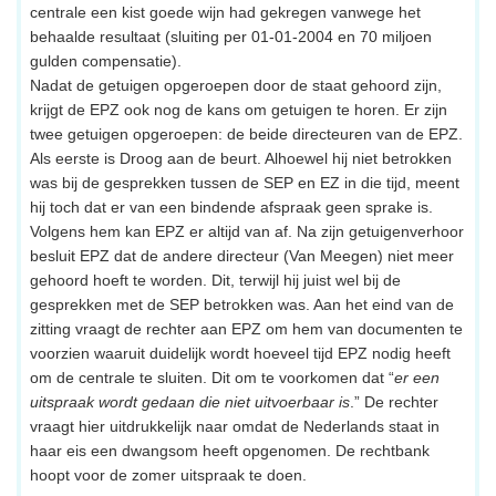
centrale een kist goede wijn had gekregen vanwege het
behaalde resultaat (sluiting per 01-01-2004 en 70 miljoen
gulden compensatie).
Nadat de getuigen opgeroepen door de staat gehoord zijn,
krijgt de EPZ ook nog de kans om getuigen te horen. Er zijn
twee getuigen opgeroepen: de beide directeuren van de EPZ.
Als eerste is Droog aan de beurt. Alhoewel hij niet betrokken
was bij de gesprekken tussen de SEP en EZ in die tijd, meent
hij toch dat er van een bindende afspraak geen sprake is.
Volgens hem kan EPZ er altijd van af. Na zijn getuigenverhoor
besluit EPZ dat de andere directeur (Van Meegen) niet meer
gehoord hoeft te worden. Dit, terwijl hij juist wel bij de
gesprekken met de SEP betrokken was. Aan het eind van de
zitting vraagt de rechter aan EPZ om hem van documenten te
voorzien waaruit duidelijk wordt hoeveel tijd EPZ nodig heeft
om de centrale te sluiten. Dit om te voorkomen dat “
er een
uitspraak wordt gedaan die niet uitvoerbaar is
.” De rechter
vraagt hier uitdrukkelijk naar omdat de Nederlands staat in
haar eis een dwangsom heeft opgenomen. De rechtbank
hoopt voor de zomer uitspraak te doen.