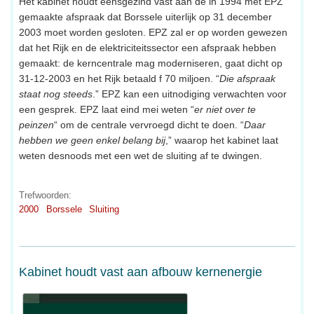
Het kabinet houdt eensgezind vast aan de in 1994 met EPZ
gemaakte afspraak dat Borssele uiterlijk op 31 december
2003 moet worden gesloten. EPZ zal er op worden gewezen
dat het Rijk en de elektriciteitssector een afspraak hebben
gemaakt: de kerncentrale mag moderniseren, gaat dicht op
31-12-2003 en het Rijk betaald f 70 miljoen. “
Die afspraak
staat nog steeds
.” EPZ kan een uitnodiging verwachten voor
een gesprek. EPZ laat eind mei weten “
er niet over te
peinzen
“ om de centrale vervroegd dicht te doen. “
Daar
hebben we geen enkel belang bij
,” waarop het kabinet laat
weten desnoods met een wet de sluiting af te dwingen.
Trefwoorden:
2000
Borssele
Sluiting
Kabinet houdt vast aan afbouw kernenergie