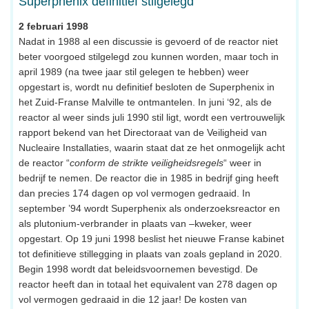
Superphenix definitief stilgelegd
2 februari 1998
Nadat in 1988 al een discussie is gevoerd of de reactor niet
beter voorgoed stilgelegd zou kunnen worden, maar toch in
april 1989 (na twee jaar stil gelegen te hebben) weer
opgestart is, wordt nu definitief besloten de Superphenix in
het Zuid-Franse Malville te ontmantelen. In juni ‘92, als de
reactor al weer sinds juli 1990 stil ligt, wordt een vertrouwelijk
rapport bekend van het Directoraat van de Veiligheid van
Nucleaire Installaties, waarin staat dat ze het onmogelijk acht
de reactor “
conform de strikte veiligheidsregels
“ weer in
bedrijf te nemen. De reactor die in 1985 in bedrijf ging heeft
dan precies 174 dagen op vol vermogen gedraaid. In
september ’94 wordt Superphenix als onderzoeksreactor en
als plutonium-verbrander in plaats van –kweker, weer
opgestart. Op 19 juni 1998 beslist het nieuwe Franse kabinet
tot definitieve stillegging in plaats van zoals gepland in 2020.
Begin 1998 wordt dat beleidsvoornemen bevestigd. De
reactor heeft dan in totaal het equivalent van 278 dagen op
vol vermogen gedraaid in die 12 jaar! De kosten van