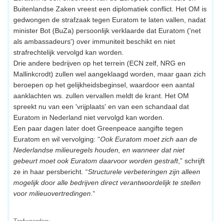
Buitenlandse Zaken vreest een diplomatiek conflict. Het OM is
gedwongen de strafzaak tegen Euratom te laten vallen, nadat
minister Bot (BuZa) persoonlijk verklaarde dat Euratom ('net
als ambassadeurs') over immuniteit beschikt en niet
strafrechtelijk vervolgd kan worden.
Drie andere bedrijven op het terrein (ECN zelf, NRG en
Mallinkcrodt) zullen wel aangeklaagd worden, maar gaan zich
beroepen op het gelijkheidsbeginsel, waardoor een aantal
aanklachten ws. zullen vervallen meldt de krant. Het OM
spreekt nu van een 'vrijplaats' en van een schandaal dat
Euratom in Nederland niet vervolgd kan worden.
Een paar dagen later doet Greenpeace aangifte tegen
Euratom en wil vervolging: “
Ook Euratom moet zich aan de
Nederlandse milieuregels houden, en wanneer dat niet
gebeurt moet ook Euratom daarvoor worden gestraft
,” schrijft
ze in haar persbericht. “
Structurele verbeteringen zijn alleen
mogelijk door alle bedrijven direct verantwoordelijk te stellen
voor milieuovertredingen
.“