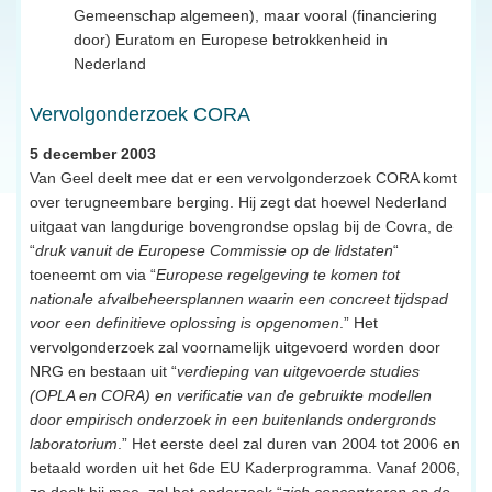
Gemeenschap algemeen), maar vooral (financiering
door) Euratom en Europese betrokkenheid in
Nederland
Vervolgonderzoek CORA
5 december 2003
Van Geel deelt mee dat er een vervolgonderzoek CORA komt
over terugneembare berging. Hij zegt dat hoewel Nederland
uitgaat van langdurige bovengrondse opslag bij de Covra, de
“
druk vanuit de Europese Commissie op de lidstaten
“
toeneemt om via “
Europese regelgeving te komen tot
nationale afvalbeheersplannen waarin een concreet tijdspad
voor een definitieve oplossing is opgenomen
.” Het
vervolgonderzoek zal voornamelijk uitgevoerd worden door
NRG en bestaan uit “
verdieping van uitgevoerde studies
(OPLA en CORA) en verificatie van de gebruikte modellen
door empirisch onderzoek in een buitenlands ondergronds
laboratorium
.” Het eerste deel zal duren van 2004 tot 2006 en
betaald worden uit het 6de EU Kaderprogramma. Vanaf 2006,
zo deelt hij mee, zal het onderzoek “
zich concentreren op de