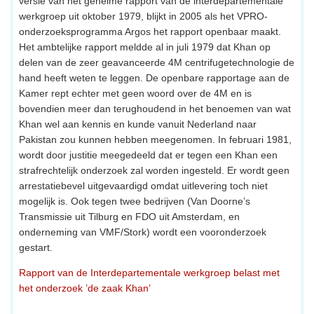
versie van het geheime rapport van de interdepartementale
werkgroep uit oktober 1979, blijkt in 2005 als het VPRO-
onderzoeksprogramma Argos het rapport openbaar maakt.
Het ambtelijke rapport meldde al in juli 1979 dat Khan op
delen van de zeer geavanceerde 4M centrifugetechnologie de
hand heeft weten te leggen. De openbare rapportage aan de
Kamer rept echter met geen woord over de 4M en is
bovendien meer dan terughoudend in het benoemen van wat
Khan wel aan kennis en kunde vanuit Nederland naar
Pakistan zou kunnen hebben meegenomen. In februari 1981,
wordt door justitie meegedeeld dat er tegen een Khan een
strafrechtelijk onderzoek zal worden ingesteld. Er wordt geen
arrestatiebevel uitgevaardigd omdat uitlevering toch niet
mogelijk is. Ook tegen twee bedrijven (Van Doorne’s
Transmissie uit Tilburg en FDO uit Amsterdam, en
onderneming van VMF/Stork) wordt een vooronderzoek
gestart.
Rapport van de Interdepartementale werkgroep belast met
het onderzoek ’de zaak Khan’