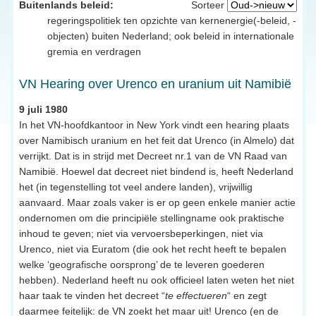
Buitenlands beleid:
Sorteer
regeringspolitiek ten opzichte van kernenergie(-beleid, -
objecten) buiten Nederland; ook beleid in internationale
gremia en verdragen
VN Hearing over Urenco en uranium uit Namibië
9 juli 1980
In het VN-hoofdkantoor in New York vindt een hearing plaats
over Namibisch uranium en het feit dat Urenco (in Almelo) dat
verrijkt. Dat is in strijd met Decreet nr.1 van de VN Raad van
Namibië. Hoewel dat decreet niet bindend is, heeft Nederland
het (in tegenstelling tot veel andere landen), vrijwillig
aanvaard. Maar zoals vaker is er op geen enkele manier actie
ondernomen om die principiële stellingname ook praktische
inhoud te geven; niet via vervoersbeperkingen, niet via
Urenco, niet via Euratom (die ook het recht heeft te bepalen
welke ‘geografische oorsprong’ de te leveren goederen
hebben). Nederland heeft nu ook officieel laten weten het niet
haar taak te vinden het decreet “
te effectueren
“ en zegt
daarmee feitelijk: de VN zoekt het maar uit! Urenco (en de