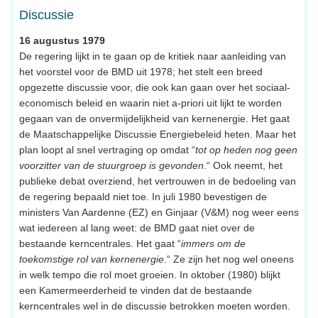
Discussie
16 augustus 1979
De regering lijkt in te gaan op de kritiek naar aanleiding van
het voorstel voor de BMD uit 1978; het stelt een breed
opgezette discussie voor, die ook kan gaan over het sociaal-
economisch beleid en waarin niet a-priori uit lijkt te worden
gegaan van de onvermijdelijkheid van kernenergie. Het gaat
de Maatschappelijke Discussie Energiebeleid heten. Maar het
plan loopt al snel vertraging op omdat “
tot op heden nog geen
voorzitter van de stuurgroep is gevonden
.“ Ook neemt, het
publieke debat overziend, het vertrouwen in de bedoeling van
de regering bepaald niet toe. In juli 1980 bevestigen de
ministers Van Aardenne (EZ) en Ginjaar (V&M) nog weer eens
wat iedereen al lang weet: de BMD gaat niet over de
bestaande kerncentrales. Het gaat “
immers om de
toekomstige rol van kernenergie
.“ Ze zijn het nog wel oneens
in welk tempo die rol moet groeien. In oktober (1980) blijkt
een Kamermeerderheid te vinden dat de bestaande
kerncentrales wel in de discussie betrokken moeten worden.