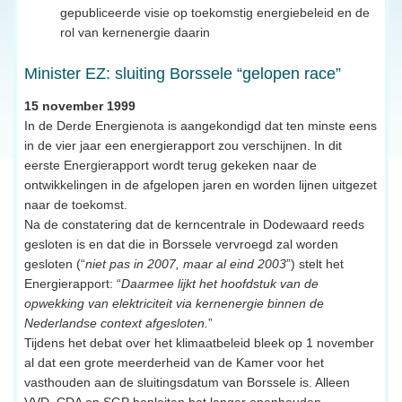
gepubliceerde visie op toekomstig energiebeleid en de
rol van kernenergie daarin
Minister EZ: sluiting Borssele “gelopen race”
15 november 1999
In de Derde Energienota is aangekondigd dat ten minste eens
in de vier jaar een energierapport zou verschijnen. In dit
eerste Energierapport wordt terug gekeken naar de
ontwikkelingen in de afgelopen jaren en worden lijnen uitgezet
naar de toekomst.
Na de constatering dat de kerncentrale in Dodewaard reeds
gesloten is en dat die in Borssele vervroegd zal worden
gesloten (“
niet pas in 2007, maar al eind 2003
”) stelt het
Energierapport: “
Daarmee lijkt het hoofdstuk van de
opwekking van elektriciteit via kernenergie binnen de
Nederlandse context afgesloten.
”
Tijdens het debat over het klimaatbeleid bleek op 1 november
al dat een grote meerderheid van de Kamer voor het
vasthouden aan de sluitingsdatum van Borssele is. Alleen
VVD, CDA en SGP bepleiten het langer openhouden.