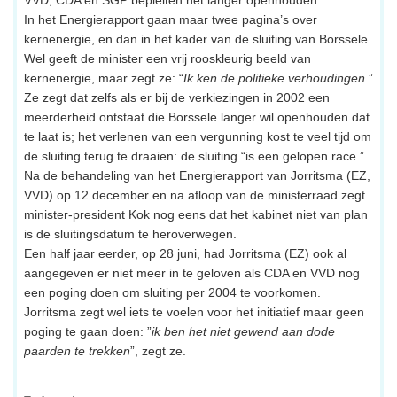
In het Energierapport gaan maar twee pagina’s over
kernenergie, en dan in het kader van de sluiting van Borssele.
Wel geeft de minister een vrij rooskleurig beeld van
kernenergie, maar zegt ze: “
Ik ken de politieke verhoudingen.
”
Ze zegt dat zelfs als er bij de verkiezingen in 2002 een
meerderheid ontstaat die Borssele langer wil openhouden dat
te laat is; het verlenen van een vergunning kost te veel tijd om
de sluiting terug te draaien: de sluiting “is een gelopen race.”
Na de behandeling van het Energierapport van Jorritsma (EZ,
VVD) op 12 december en na afloop van de ministerraad zegt
minister-president Kok nog eens dat het kabinet niet van plan
is de sluitingsdatum te heroverwegen.
Een half jaar eerder, op 28 juni, had Jorritsma (EZ) ook al
aangegeven er niet meer in te geloven als CDA en VVD nog
een poging doen om sluiting per 2004 te voorkomen.
Jorritsma zegt wel iets te voelen voor het initiatief maar geen
poging te gaan doen: ”
ik ben het niet gewend aan dode
paarden te trekken
”, zegt ze.