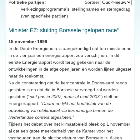
Politieke partijen:
Sorteer
verkiezingsprogramma’s, stellingnames en stemgedrag
(van specifieke partijen)
Minister EZ: sluiting Borssele “gelopen race”
15 november 1999
In de Derde Energienota is aangekondigd dat ten minste eens
in de vier jaar een energierapport zou verschijnen. In dit
eerste Energierapport wordt terug gekeken naar de
ontwikkelingen in de afgelopen jaren en worden lijnen uitgezet
naar de toekomst.
Na de constatering dat de kerncentrale in Dodewaard reeds
gesloten is en dat die in Borssele vervroegd zal worden
gesloten (“
niet pas in 2007, maar al eind 2003
”) stelt het
Energierapport: “
Daarmee lijkt het hoofdstuk van de
opwekking van elektriciteit via kernenergie binnen de
Nederlandse context afgesloten.
”
Tijdens het debat over het klimaatbeleid bleek op 1 november
al dat een grote meerderheid van de Kamer voor het
vasthouden aan de sluitingsdatum van Borssele is. Alleen