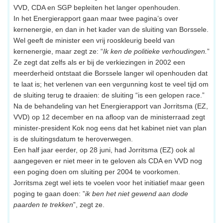
VVD, CDA en SGP bepleiten het langer openhouden.
In het Energierapport gaan maar twee pagina’s over
kernenergie, en dan in het kader van de sluiting van Borssele.
Wel geeft de minister een vrij rooskleurig beeld van
kernenergie, maar zegt ze: “
Ik ken de politieke verhoudingen.
”
Ze zegt dat zelfs als er bij de verkiezingen in 2002 een
meerderheid ontstaat die Borssele langer wil openhouden dat
te laat is; het verlenen van een vergunning kost te veel tijd om
de sluiting terug te draaien: de sluiting “is een gelopen race.”
Na de behandeling van het Energierapport van Jorritsma (EZ,
VVD) op 12 december en na afloop van de ministerraad zegt
minister-president Kok nog eens dat het kabinet niet van plan
is de sluitingsdatum te heroverwegen.
Een half jaar eerder, op 28 juni, had Jorritsma (EZ) ook al
aangegeven er niet meer in te geloven als CDA en VVD nog
een poging doen om sluiting per 2004 te voorkomen.
Jorritsma zegt wel iets te voelen voor het initiatief maar geen
poging te gaan doen: ”
ik ben het niet gewend aan dode
paarden te trekken
”, zegt ze.