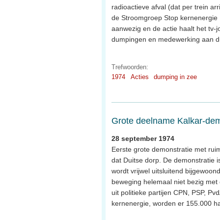
radioactieve afval (dat per trein a
de Stroomgroep Stop kernenergie Ha
aanwezig en de actie haalt het tv
dumpingen en medewerking aan du
Trefwoorden:
1974
Acties
dumping in zee
Grote deelname Kalkar-dem
28 september 1974
Eerste grote demonstratie met rui
dat Duitse dorp. De demonstratie 
wordt vrijwel uitsluitend bijgewoon
beweging helemaal niet bezig met 
uit politieke partijen CPN, PSP, P
kernenergie, worden er 155.000 