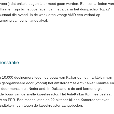
rriveert) dat enkele dagen later moet gaan worden. Een tiental leden van
arlem zijn bij het overladen van het afval in het dumpschip ‘Topaz’
-journaal die avond. In de week erna vraagt VMD een verbod op
mping van buitenlands afval.
onstratie
m 10.000 deelnemers tegen de bouw van Kalkar op het marktplein van
is georganiseerd door (vooral) het Amsterdamse Anti-Kalkar Komitee en
d door mensen uit Nederland. In Duitsland is de anti-kernenergie
de bouw van de snelle kweekreactor. Het Anti-Kalkar Komitee bestaat
vdA en PPR. Een maand later, op 22 oktober bij een Kamerdebat over
handtekeningen tegen de kweekreactor aangeboden.