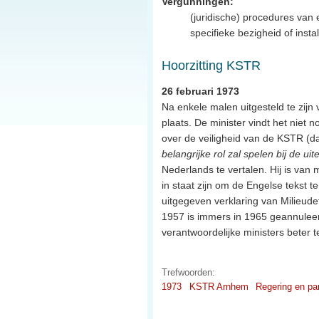
Vergunningen:
(juridische) procedures va
specifieke bezigheid of instal
Hoorzitting KSTR
26 februari 1973
Na enkele malen uitgesteld te zijn
plaats. De minister vindt het niet 
over de veiligheid van de KSTR (d
belangrijke rol zal spelen bij de u
Nederlands te vertalen. Hij is van
in staat zijn om de Engelse tekst t
uitgegeven verklaring van Milieude
1957 is immers in 1965 geannuleer
verantwoordelijke ministers beter t
Trefwoorden:
1973
KSTR Arnhem
Regering en pa