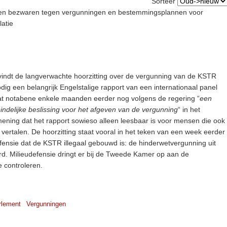
Sorteer
n en bezwaren tegen vergunningen en bestemmingsplannen voor
latie
 vindt de langverwachte hoorzitting over de vergunning van de KSTR
nodig een belangrijk Engelstalige rapport van een internationaal panel
at notabene enkele maanden eerder nog volgens de regering “
een
iteindelijke beslissing voor het afgeven van de vergunning
“ in het
 mening dat het rapport sowieso alleen leesbaar is voor mensen die ook
e vertalen. De hoorzitting staat vooral in het teken van een week eerder
fensie dat de KSTR illegaal gebouwd is: de hinderwetvergunning uit
d. Milieudefensie dringt er bij de Tweede Kamer op aan de
e controleren.
rlement
Vergunningen