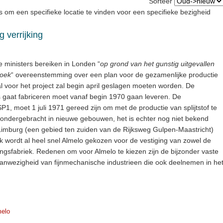
Sorteer
 om een specifieke locatie te vinden voor een specifieke bezigheid
 verrijking
 ministers bereiken in Londen “
op grond van het gunstig uitgevallen
zoek
“ overeenstemming over een plan voor de gezamenlijke productie
al voor het project zal begin april geslagen moeten worden. De
ges gaat fabriceren moet vanaf begin 1970 gaan leveren. De
 SP1, moet 1 juli 1971 gereed zijn om met de productie van splijtstof te
ondergebracht in nieuwe gebouwen, het is echter nog niet bekend
imburg (een gebied ten zuiden van de Rijksweg Gulpen-Maastricht)
k wordt al heel snel Almelo gekozen voor de vestiging van zowel de
kingsfabriek. Redenen om voor Almelo te kiezen zijn de bijzonder vaste
 aanwezigheid van fijnmechanische industrieen die ook deelnemen in he
elo