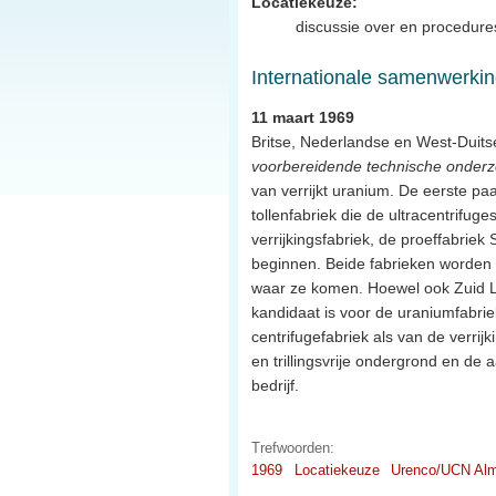
Locatiekeuze:
discussie over en procedures
Internationale samenwerking
11 maart 1969
Britse, Nederlandse en West-Duitse
voorbereidende technische onder
van verrijkt uranium. De eerste pa
tollenfabriek die de ultracentrifu
verrijkingsfabriek, de proeffabriek
beginnen. Beide fabrieken worden 
waar ze komen. Hoewel ook Zuid L
kandidaat is voor de uraniumfabrie
centrifugefabriek als van de verrij
en trillingsvrije ondergrond en de
bedrijf.
Trefwoorden:
1969
Locatiekeuze
Urenco/UCN Alm