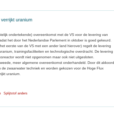
errijkt uranium
estelijk ondertekende) overeenkomst met de VS voor de levering van
 nadat het door het Nederlandse Parlement in oktober is goed gekeurd.
het eerste van de VS met een ander land hierover) regelt de levering
uranium, trainingsfaciliteiten en technologische overdracht. De levering
ksreactor wordt niet opgenomen maar ook niet uitgesloten.
 tweede, meer algemene overeenkomst onderhandeld. Door dit akkoor
van de zwaarwater techniek en worden gekozen voor de Hoge Flux
ijkt uranium.
n
Splijtstof anders