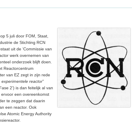
op 5 juli door FOM, Staat,
ndustrie de Stichting RCN
staat uit de ‘Commissie van
eactor werk overnemen van
teel onderzoek blijft doen.
 het Reactorcentrum
ter van EZ zegt in zijn rede
experimentele reactor
”
e 2’) is dan feitelijk al van
ag ervoor een overeenkomst
der te zeggen dat daarin
van een reactor. Ook
lse Atomic Energy Authority
siereactor.