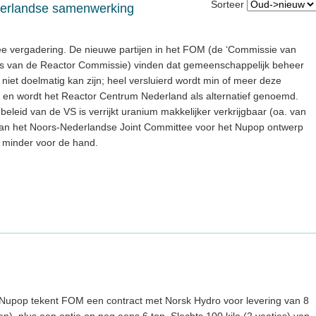
Sorteer
derlandse samenwerking
e vergadering. De nieuwe partijen in het FOM (de ‘Commissie van
laats van de Reactor Commissie) vinden dat gemeenschappelijk beheer
iet doelmatig kan zijn; heel versluierd wordt min of meer deze
 en wordt het Reactor Centrum Nederland als alternatief genoemd.
eleid van de VS is verrijkt uranium makkelijker verkrijgbaar (oa. van
 van het Noors-Nederlandse Joint Committee voor het Nupop ontwerp
) minder voor de hand.
upop tekent FOM een contract met Norsk Hydro voor levering van 8
ten), plus een optie op nog eens 6 ton. Slechts 100 kilo (2 vaatjes) van