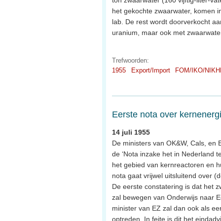
het gekochte zwaarwater, komen in
lab. De rest wordt doorverkocht aa
uranium, maar ook met zwaarwater 
Trefwoorden:
1955
Export/Import
FOM/IKO/NIKH
Eerste nota over kernenerg
14 juli 1955
De ministers van OK&W, Cals, en E
de ‘Nota inzake het in Nederland t
het gebied van kernreactoren en h
nota gaat vrijwel uitsluitend over 
De eerste constatering is dat het 
zal bewegen van Onderwijs naar 
minister van EZ zal dan ook als ee
optreden. In feite is dit het einda