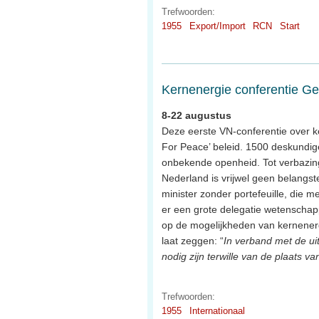
Trefwoorden:
1955
Export/Import
RCN
Start
Kernenergie conferentie G
8-22 augustus
Deze eerste VN-conferentie over k
For Peace’ beleid. 1500 deskundige
onbekende openheid. Tot verbazing 
Nederland is vrijwel geen belangstel
minister zonder portefeuille, die me
er een grote delegatie wetenschapp
op de mogelijkheden van kernenergi
laat zeggen: “
In verband met de uit
nodig zijn terwille van de plaats v
Trefwoorden:
1955
Internationaal