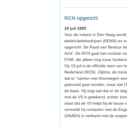
RCN opgericht
19 juli 1955
Voor de notaris in Den Haag wordt 
elektriciteitsbedrijven (KEMA) en i
opgericht. De Raad van Bestuur be
Acht’. De RCN gaat het nucleair r
FOM, die alleen nog maar fundamen
Op 19 juli is de officiële start van
Nederland (RCN). Zijlstra, de minis
dat er “
samen met Noorwegen een 
gebouwd gaat worden, maar dat (‘Fas
de baan. Hij zegt wel dat er de d
met de VS is getekend, echter zon
staat dat de VS helpt bij de bouw 
vermeldt hij contacten met de Enge
(UKAEA) in verband met de suspen