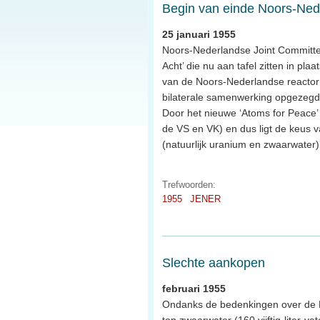
Begin van einde Noors-Ne
25 januari 1955
Noors-Nederlandse Joint Committe
Acht’ die nu aan tafel zitten in p
van de Noors-Nederlandse reactor n
bilaterale samenwerking opgezegd
Door het nieuwe ‘Atoms for Peace’ b
de VS en VK) en dus ligt de keus
(natuurlijk uranium en zwaarwater
Trefwoorden:
1955
JENER
Slechte aankopen
februari 1955
Ondanks de bedenkingen over de N
ton zwaarwater (160 vijftig-liter-va