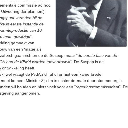
tementale commissie ad hoc.
, Uitvoering der plannen’)
angspunt vormden bij de
e in eerste instantie de
warmteproductie van 10
ke mate gewijzigd
“.
elding gemaakt van
ouw van een ‘materials
zal zich gaan richten op de Suspop, maar “
de eerste fase van de
 RCN aan de KEMA worden toevertrouwd
“. De Suspop is de
 ontwikkeling heeft.
tiek, wel vraagt de PvdA zich af of er niet een kamerbrede
moet komen. Minister Zijlstra is echter dermate door atoomenergie
handen wil houden en niets voelt voor een "
regeringscommissariaat
". De
nisgeving aangenomen.