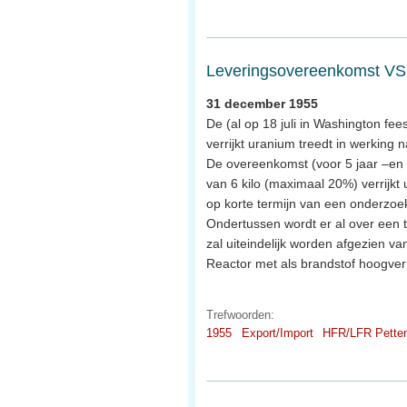
Leveringsovereenkomst VS v
31 december 1955
De (al op 18 juli in Washington fe
verrijkt uranium treedt in werking
De overeenkomst (voor 5 jaar –en 
van 6 kilo (maximaal 20%) verrijkt 
op korte termijn van een onderzoe
Ondertussen wordt er al over een
zal uiteindelijk worden afgezien 
Reactor met als brandstof hoogverr
Trefwoorden:
1955
Export/Import
HFR/LFR Pette