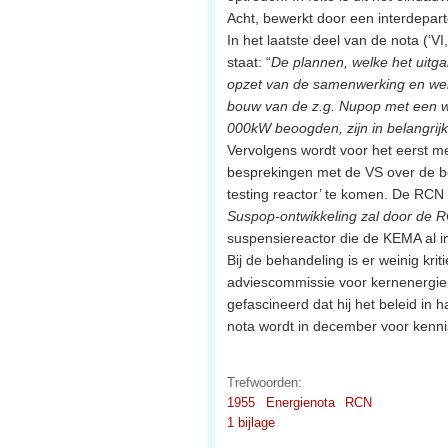
Acht, bewerkt door een interdepar
In het laatste deel van de nota (‘VI
staat: “
De plannen, welke het uitg
opzet van de samenwerking en welk
bouw van de z.g. Nupop met een 
000kW beoogden, zijn in belangrij
Vervolgens wordt voor het eerst m
besprekingen met de VS over de b
testing reactor’ te komen. De RCN 
Suspop-ontwikkeling zal door de
suspensiereactor die de KEMA al in
Bij de behandeling is er weinig kri
adviescommissie voor kernenergie 
gefascineerd dat hij het beleid in 
nota wordt in december voor ken
Trefwoorden:
1955
Energienota
RCN
1 bijlage