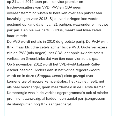
op 21 april 2012 toen premier, vice-premier en
fractievoorzitters van VVD, PVV en CDA geen
overeenstemming wisten te bereiken over een pakket aan
bezuinigingen voor 2013. Bij de verkiezingen kon worden
gestemd op kandidaten van 21 partijen, waaronder elf nieuwe
partijen. Eén nieuwe partij, 50Plus, maakt met twee zetels
haar intrede.
De VVD wordt net als in 2010 de grootste partij. De PvdA wint
flink, maar blijft drie zetels achter bij de VVD. Grote verliezers
zijn de PVV (min negen), het CDA, dat opnieuw acht zetels
verliest, en GroenLinks dat van tien naar vier zetels gaat.
Op 5 november 2012 wordt het VVD-PvdA kabinet-Rutte-
Ascher beëdigd. Anders dan in het vorige regeerakkoord
wordt en in deze (
'Bruggen slaan'
) niets gezegd over
kernenergie of nieuwe kerncentrales. Het kabinet heeft, net
als haar voorganger, geen meerderheid in de Eerste Kamer.
Kernenergie was in de verkiezingsprogramma's ook al minder
prominent aanwezig, al hadden een aantal partijcongressen
de standpunten nog flink aangescherpt.